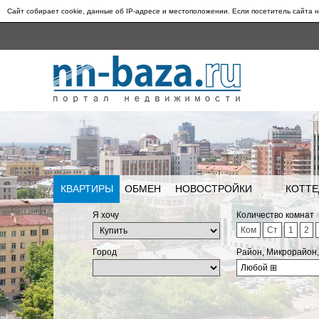
Сайт собирает cookie, данные об IP-адресе и местоположении. Если посетитель сайта н
КВАРТИРЫ
ОБМЕН
НОВОСТРОЙКИ
КОТТЕ
Я хочу
Количество комнат
Ком
Ст
1
2
Город
Район, Микрорайон
Любой
⊞