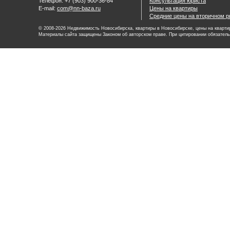
Телефон: +7 (903) 900-36-84
Консультация юриста
E-mail:
com@nn-baza.ru
Цены на квартиры
Средние цены на вторичном р
© 2008-2026 Недвижимость Новосибирска, квартиры в Новосибирске, цены на квартир
Материалы сайта защищены Законом об авторском праве. При цитировании обязатель