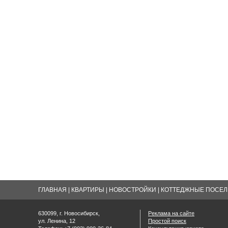
ГЛАВНАЯ
|
КВАРТИРЫ
|
НОВОСТРОЙКИ
|
КОТТЕДЖНЫЕ ПОСЕЛК
630099, г. Новосибирск,
Реклама на сайте
ул. Ленина, 12
Простой поиск