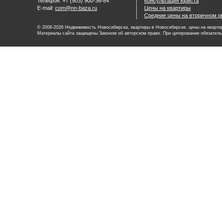
Телефон: +7 (903) 900-36-84
Консультация юриста
E-mail:
com@nn-baza.ru
Цены на квартиры
Средние цены на вторичном р
© 2008-2026 Недвижимость Новосибирска, квартиры в Новосибирске, цены на квартир
Материалы сайта защищены Законом об авторском праве. При цитировании обязатель