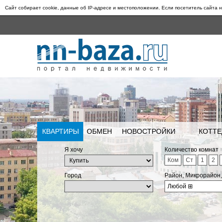
Сайт собирает cookie, данные об IP-адресе и местоположении. Если посетитель сайта н
КВАРТИРЫ
ОБМЕН
НОВОСТРОЙКИ
КОТТЕ
Я хочу
Количество комнат
Ком
Ст
1
2
Город
Район, Микрорайон
Любой
⊞