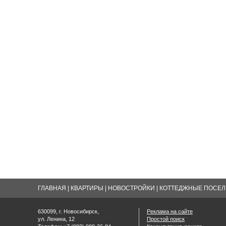
ГЛАВНАЯ
|
КВАРТИРЫ
|
НОВОСТРОЙКИ
|
КОТТЕДЖНЫЕ ПОСЕЛК
630099, г. Новосибирск,
Реклама на сайте
ул. Ленина, 12
Простой поиск