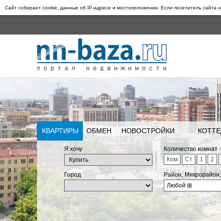
Сайт собирает cookie, данные об IP-адресе и местоположении. Если посетитель сайта н
КВАРТИРЫ
ОБМЕН
НОВОСТРОЙКИ
КОТТЕ
Я хочу
Количество комнат
Ком
Ст
1
2
Город
Район, Микрорайон
Любой
⊞