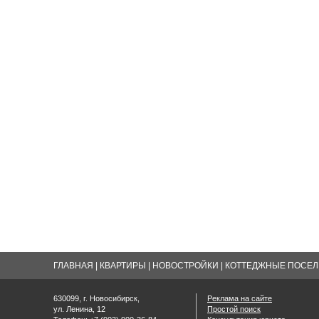
ГЛАВНАЯ
|
КВАРТИРЫ
|
НОВОСТРОЙКИ
|
КОТТЕДЖНЫЕ ПОСЕЛК
630099, г. Новосибирск,
Реклама на сайте
ул. Ленина, 12
Простой поиск