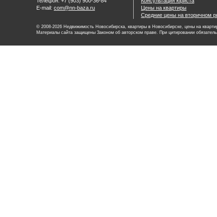
Телефон: +7 (903) 900-36-84
Консультация юриста
E-mail:
com@nn-baza.ru
Цены на квартиры
Средние цены на вторичном р
© 2008-2026 Недвижимость Новосибирска, квартиры в Новосибирске, цены на квартир
Материалы сайта защищены Законом об авторском праве. При цитировании обязатель