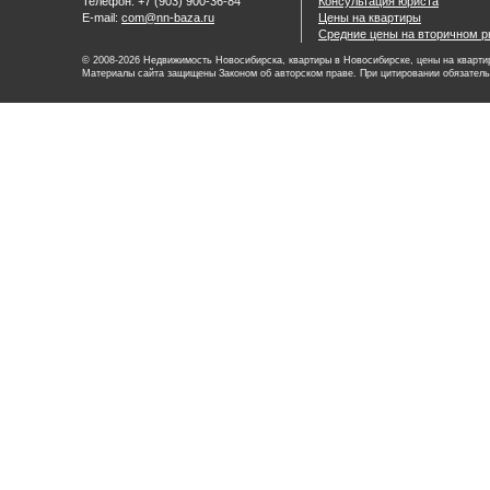
Телефон: +7 (903) 900-36-84
Консультация юриста
E-mail:
com@nn-baza.ru
Цены на квартиры
Средние цены на вторичном р
© 2008-2026 Недвижимость Новосибирска, квартиры в Новосибирске, цены на квартир
Материалы сайта защищены Законом об авторском праве. При цитировании обязатель