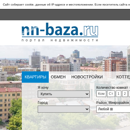
Сайт собирает cookie, данные об IP-адресе и местоположении. Если посетитель сайта н
КВАРТИРЫ
ОБМЕН
НОВОСТРОЙКИ
КОТТЕ
Я хочу
Количество комнат
Ком
Ст
1
2
Город
Район, Микрорайон
Любой
⊞