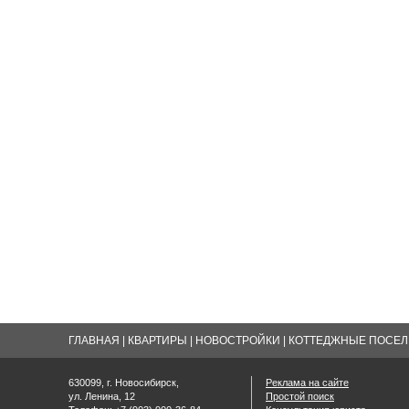
ГЛАВНАЯ
|
КВАРТИРЫ
|
НОВОСТРОЙКИ
|
КОТТЕДЖНЫЕ ПОСЕЛК
630099, г. Новосибирск,
Реклама на сайте
ул. Ленина, 12
Простой поиск