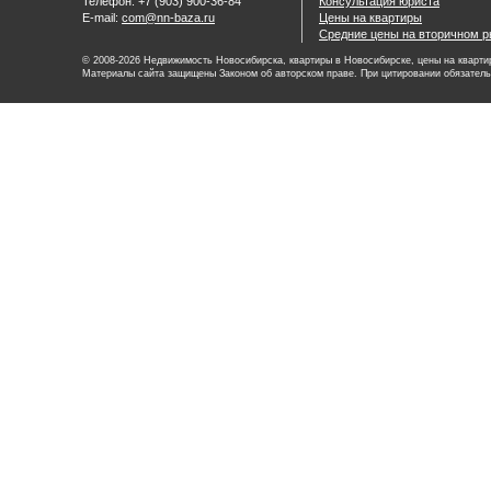
Телефон: +7 (903) 900-36-84
Консультация юриста
E-mail:
com@nn-baza.ru
Цены на квартиры
Средние цены на вторичном р
© 2008-2026 Недвижимость Новосибирска, квартиры в Новосибирске, цены на квартир
Материалы сайта защищены Законом об авторском праве. При цитировании обязатель