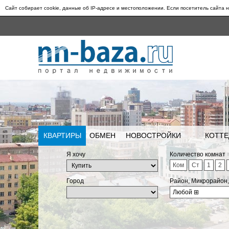
Сайт собирает cookie, данные об IP-адресе и местоположении. Если посетитель сайта н
КВАРТИРЫ
ОБМЕН
НОВОСТРОЙКИ
КОТТЕ
Я хочу
Количество комнат
Ком
Ст
1
2
Город
Район, Микрорайон
Любой
⊞