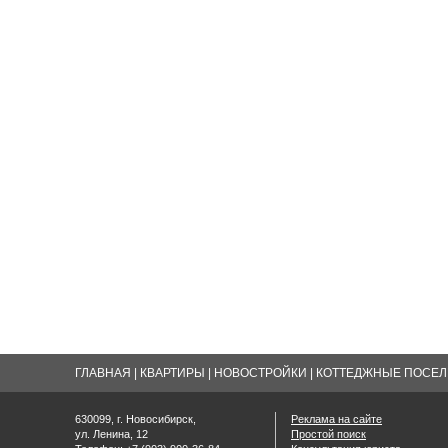
ГЛАВНАЯ
|
КВАРТИРЫ
|
НОВОСТРОЙКИ
|
КОТТЕДЖНЫЕ ПОСЕЛК
630099, г. Новосибирск,
Реклама на сайте
ул. Ленина, 12
Простой поиск