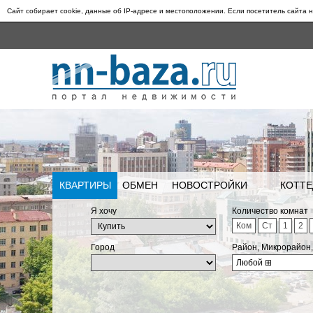
Сайт собирает cookie, данные об IP-адресе и местоположении. Если посетитель сайта н
КВАРТИРЫ
ОБМЕН
НОВОСТРОЙКИ
КОТТЕ
Я хочу
Количество комнат
Ком
Ст
1
2
Город
Район, Микрорайон
Любой
⊞