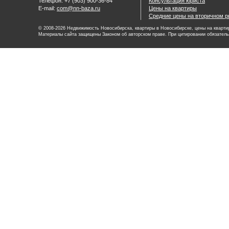
Телефон: +7 (903) 900-36-84
Консультация юриста
E-mail:
com@nn-baza.ru
Цены на квартиры
Средние цены на вторичном р
© 2008-2026 Недвижимость Новосибирска, квартиры в Новосибирске, цены на квартир
Материалы сайта защищены Законом об авторском праве. При цитировании обязатель