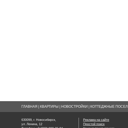
ГЛАВНАЯ
|
КВАРТИРЫ
|
НОВОСТРОЙКИ
|
КОТТЕДЖНЫЕ ПОСЕЛК
630099, г. Новосибирск,
Реклама на сайте
ул. Ленина, 12
Простой поиск