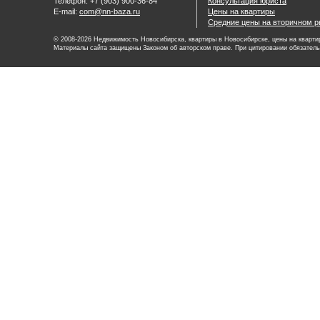
Телефон: +7 (903) 900-36-84
Консультация юриста
E-mail:
com@nn-baza.ru
Цены на квартиры
Средние цены на вторичном р
© 2008-2026 Недвижимость Новосибирска, квартиры в Новосибирске, цены на квартир
Материалы сайта защищены Законом об авторском праве. При цитировании обязатель