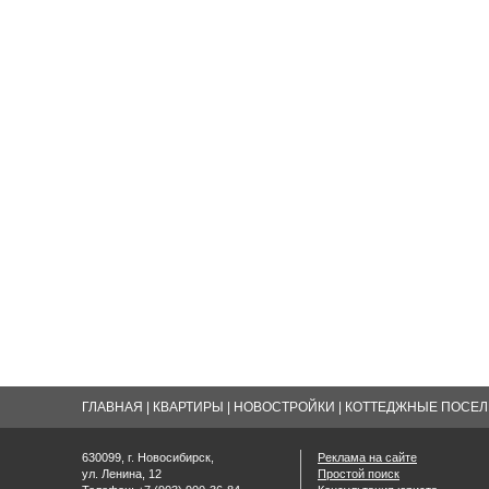
ГЛАВНАЯ
|
КВАРТИРЫ
|
НОВОСТРОЙКИ
|
КОТТЕДЖНЫЕ ПОСЕЛК
630099, г. Новосибирск,
Реклама на сайте
ул. Ленина, 12
Простой поиск