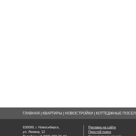
ГЛАВНАЯ
|
КВАРТИРЫ
|
НОВОСТРОЙКИ
|
КОТТЕДЖНЫЕ ПОСЕЛК
630099, г. Новосибирск,
Реклама на сайте
ул. Ленина, 12
Простой поиск