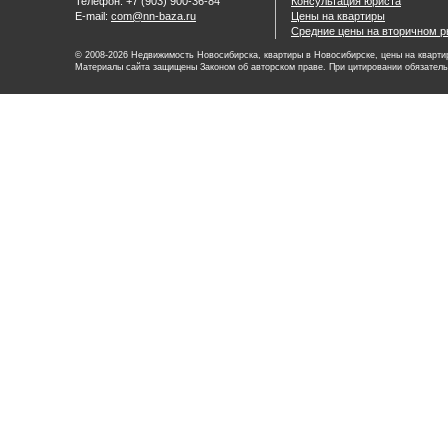
Телефон: +7 (903) 900-36-84
Консультация юриста
E-mail:
com@nn-baza.ru
Цены на квартиры
Средние цены на вторичном р
© 2008-2026 Недвижимость Новосибирска, квартиры в Новосибирске, цены на квартир
Материалы сайта защищены Законом об авторском праве. При цитировании обязатель