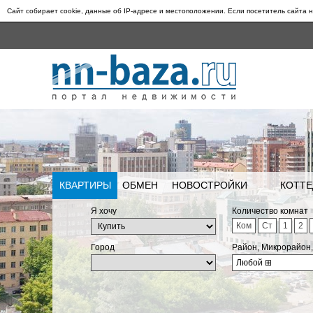
Сайт собирает cookie, данные об IP-адресе и местоположении. Если посетитель сайта н
КВАРТИРЫ
ОБМЕН
НОВОСТРОЙКИ
КОТТЕ
Я хочу
Количество комнат
Ком
Ст
1
2
Город
Район, Микрорайон
Любой
⊞