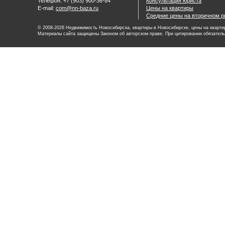
Телефон: +7 (903) 900-36-84
Консультация юриста
E-mail:
com@nn-baza.ru
Цены на квартиры
Средние цены на вторичном р
© 2008-2026 Недвижимость Новосибирска, квартиры в Новосибирске, цены на квартир
Материалы сайта защищены Законом об авторском праве. При цитировании обязатель