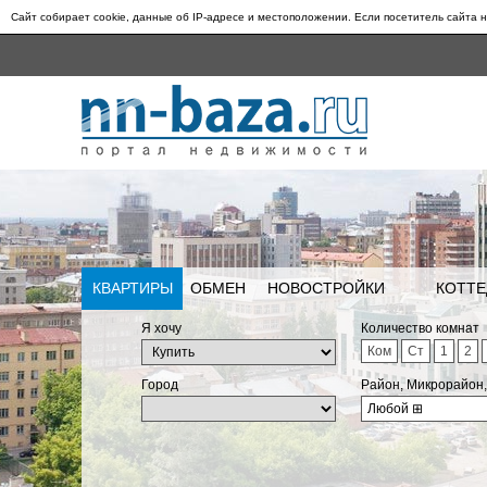
Сайт собирает cookie, данные об IP-адресе и местоположении. Если посетитель сайта н
КВАРТИРЫ
ОБМЕН
НОВОСТРОЙКИ
КОТТЕ
Я хочу
Количество комнат
Ком
Ст
1
2
Город
Район, Микрорайон
Любой
⊞