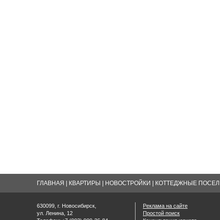
ГЛАВНАЯ
|
КВАРТИРЫ
|
НОВОСТРОЙКИ
|
КОТТЕДЖНЫЕ ПОСЕЛК
630099, г. Новосибирск,
Реклама на сайте
ул. Ленина, 12
Простой поиск