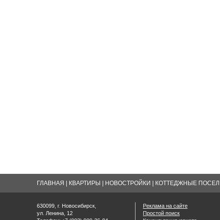
ГЛАВНАЯ
|
КВАРТИРЫ
|
НОВОСТРОЙКИ
|
КОТТЕДЖНЫЕ ПОСЕЛК
630099, г. Новосибирск,
Реклама на сайте
ул. Ленина, 12
Простой поиск