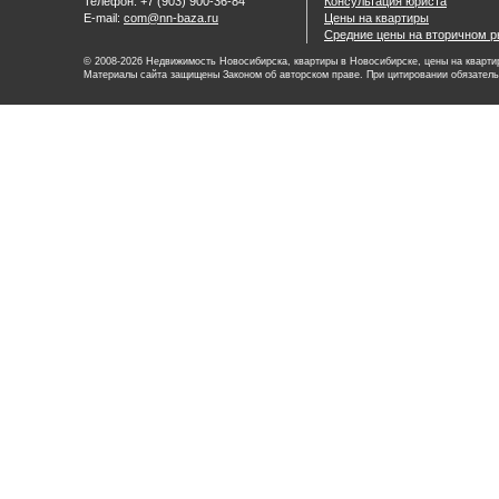
Телефон: +7 (903) 900-36-84
Консультация юриста
E-mail:
com@nn-baza.ru
Цены на квартиры
Средние цены на вторичном р
© 2008-2026 Недвижимость Новосибирска, квартиры в Новосибирске, цены на квартир
Материалы сайта защищены Законом об авторском праве. При цитировании обязатель