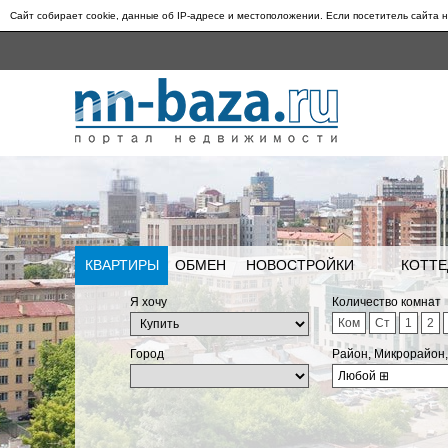
Сайт собирает cookie, данные об IP-адресе и местоположении. Если посетитель сайта н
КВАРТИРЫ
ОБМЕН
НОВОСТРОЙКИ
КОТТЕ
Я хочу
Количество комнат
Ком
Ст
1
2
Город
Район, Микрорайон
Любой
⊞