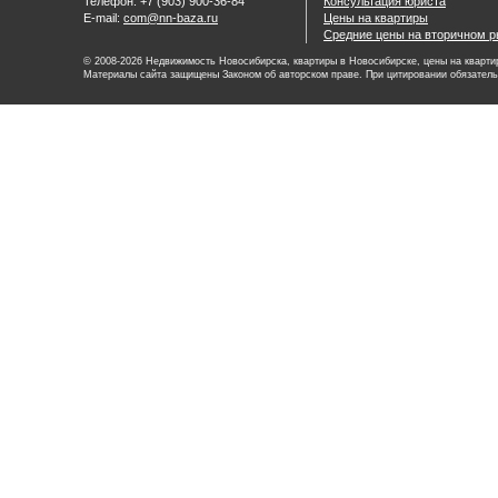
Телефон: +7 (903) 900-36-84
Консультация юриста
E-mail:
com@nn-baza.ru
Цены на квартиры
Средние цены на вторичном р
© 2008-2026 Недвижимость Новосибирска, квартиры в Новосибирске, цены на квартир
Материалы сайта защищены Законом об авторском праве. При цитировании обязатель