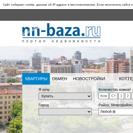
Сайт собирает cookie, данные об IP-адресе и местоположении. Если посетитель сайта н
КВАРТИРЫ
ОБМЕН
НОВОСТРОЙКИ
КОТТЕ
Я хочу
Количество комнат
Ком
Ст
1
2
Город
Район, Микрорайон
Любой
⊞