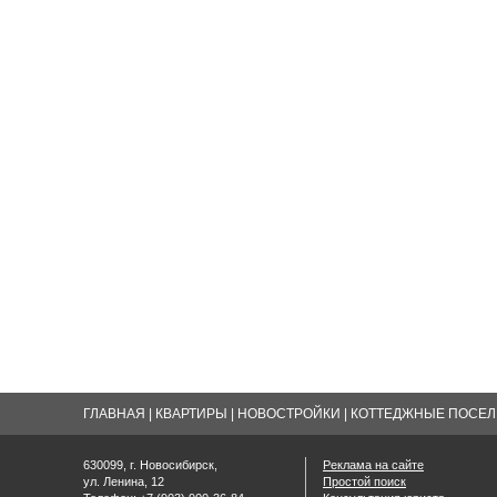
ГЛАВНАЯ
|
КВАРТИРЫ
|
НОВОСТРОЙКИ
|
КОТТЕДЖНЫЕ ПОСЕЛК
630099, г. Новосибирск,
Реклама на сайте
ул. Ленина, 12
Простой поиск