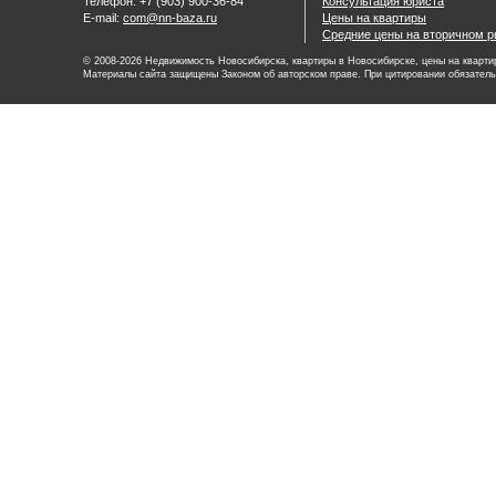
Телефон: +7 (903) 900-36-84
Консультация юриста
E-mail:
com@nn-baza.ru
Цены на квартиры
Средние цены на вторичном р
© 2008-2026 Недвижимость Новосибирска, квартиры в Новосибирске, цены на квартир
Материалы сайта защищены Законом об авторском праве. При цитировании обязатель