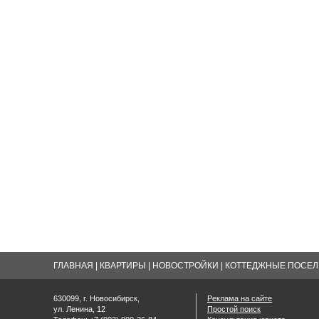
ГЛАВНАЯ
|
КВАРТИРЫ
|
НОВОСТРОЙКИ
|
КОТТЕДЖНЫЕ ПОСЕЛК
630099, г. Новосибирск,
Реклама на сайте
ул. Ленина, 12
Простой поиск