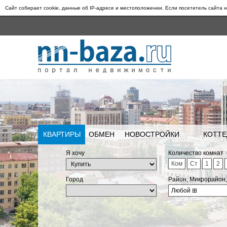
Сайт собирает cookie, данные об IP-адресе и местоположении. Если посетитель сайта н
КВАРТИРЫ
ОБМЕН
НОВОСТРОЙКИ
КОТТЕ
Я хочу
Количество комнат
Ком
Ст
1
2
Город
Район, Микрорайон
Любой
⊞