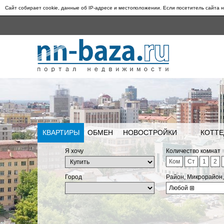
Сайт собирает cookie, данные об IP-адресе и местоположении. Если посетитель сайта н
КВАРТИРЫ
ОБМЕН
НОВОСТРОЙКИ
КОТТЕ
Я хочу
Количество комнат
Ком
Ст
1
2
Город
Район, Микрорайон
Любой
⊞