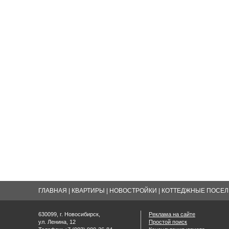
ГЛАВНАЯ
|
КВАРТИРЫ
|
НОВОСТРОЙКИ
|
КОТТЕДЖНЫЕ ПОСЕЛК
630099, г. Новосибирск,
Реклама на сайте
ул. Ленина, 12
Простой поиск