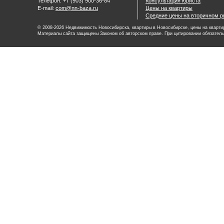
Телефон: +7 (903) 900-36-84
Консультация юриста
E-mail:
com@nn-baza.ru
Цены на квартиры
Средние цены на вторичном р
© 2008-2026 Недвижимость Новосибирска, квартиры в Новосибирске, цены на квартир
Материалы сайта защищены Законом об авторском праве. При цитировании обязатель