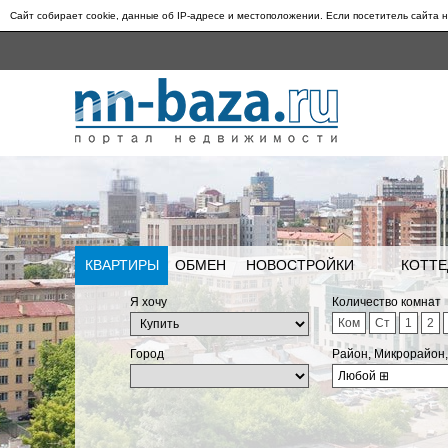
Сайт собирает cookie, данные об IP-адресе и местоположении. Если посетитель сайта н
КВАРТИРЫ
ОБМЕН
НОВОСТРОЙКИ
КОТТЕ
Я хочу
Количество комнат
Ком
Ст
1
2
Город
Район, Микрорайон
Любой
⊞