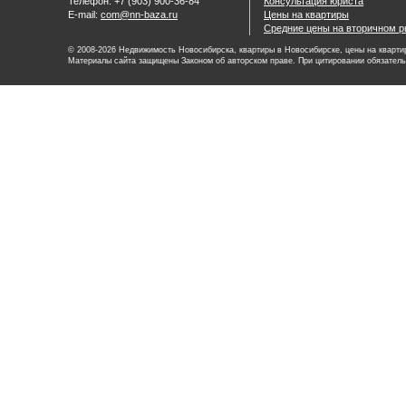
Телефон: +7 (903) 900-36-84
Консультация юриста
E-mail:
com@nn-baza.ru
Цены на квартиры
Средние цены на вторичном р
© 2008-2026 Недвижимость Новосибирска, квартиры в Новосибирске, цены на квартир
Материалы сайта защищены Законом об авторском праве. При цитировании обязатель