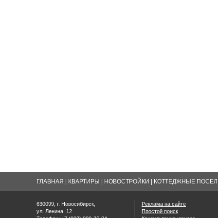
ГЛАВНАЯ
|
КВАРТИРЫ
|
НОВОСТРОЙКИ
|
КОТТЕДЖНЫЕ ПОСЕЛК
630099, г. Новосибирск,
Реклама на сайте
ул. Ленина, 12
Простой поиск