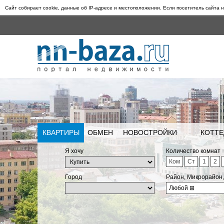
Сайт собирает cookie, данные об IP-адресе и местоположении. Если посетитель сайта н
КВАРТИРЫ
ОБМЕН
НОВОСТРОЙКИ
КОТТЕ
Я хочу
Количество комнат
Ком
Ст
1
2
Город
Район, Микрорайон
Любой
⊞