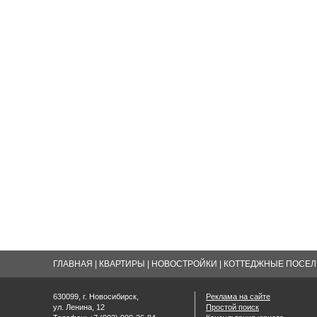
ГЛАВНАЯ
|
КВАРТИРЫ
|
НОВОСТРОЙКИ
|
КОТТЕДЖНЫЕ ПОСЕЛК
630099, г. Новосибирск,
Реклама на сайте
ул. Ленина, 12
Простой поиск