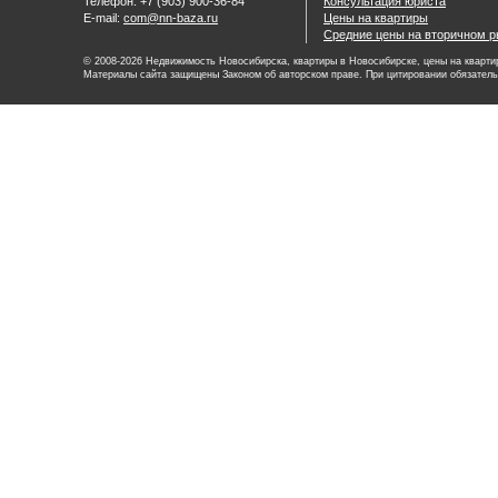
Телефон: +7 (903) 900-36-84
Консультация юриста
E-mail:
com@nn-baza.ru
Цены на квартиры
Средние цены на вторичном р
© 2008-2026 Недвижимость Новосибирска, квартиры в Новосибирске, цены на квартир
Материалы сайта защищены Законом об авторском праве. При цитировании обязатель