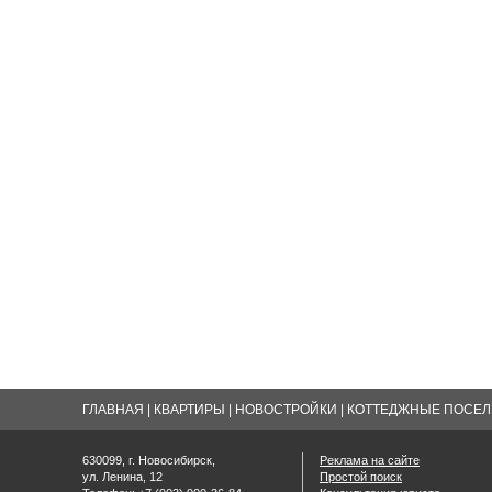
ГЛАВНАЯ
|
КВАРТИРЫ
|
НОВОСТРОЙКИ
|
КОТТЕДЖНЫЕ ПОСЕЛК
630099, г. Новосибирск,
Реклама на сайте
ул. Ленина, 12
Простой поиск