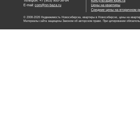
Телефон: +7 (903) 900-36-84
Консультация юриста
E-mail:
com@nn-baza.ru
Цены на квартиры
Средние цены на вторичном р
© 2008-2026 Недвижимость Новосибирска, квартиры в Новосибирске, цены на квартир
Материалы сайта защищены Законом об авторском праве. При цитировании обязатель