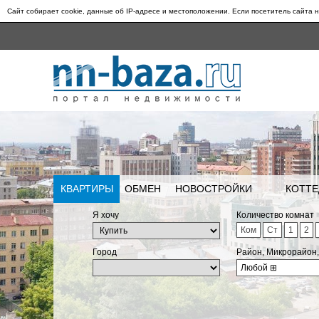
Сайт собирает cookie, данные об IP-адресе и местоположении. Если посетитель сайта н
КВАРТИРЫ
ОБМЕН
НОВОСТРОЙКИ
КОТТЕ
Я хочу
Количество комнат
Ком
Ст
1
2
Город
Район, Микрорайон
Любой
⊞