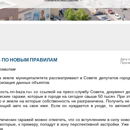
Ь ПО НОВЫМ ПРАВИЛАМ
Дата п
Просм
равилам
 земле муниципалитета рассматривают в Совете депутатов город
ризация данных объектов.
сть.nn-baza.ru» со ссылкой на пресс-службу Совета, документ д
ские гаражи, которые в городе на сегодня свыше 50 тысяч. При 
о и земли на которые собственность не разграничена. Получить н
ющий авто на свое имя. Если он нуждается в уходе, то автомо
ических гаражей можно отметить, что со вступлением в силу ново
оторые, к примеру, попадут в зону перспективной застройки. Уже
ов.