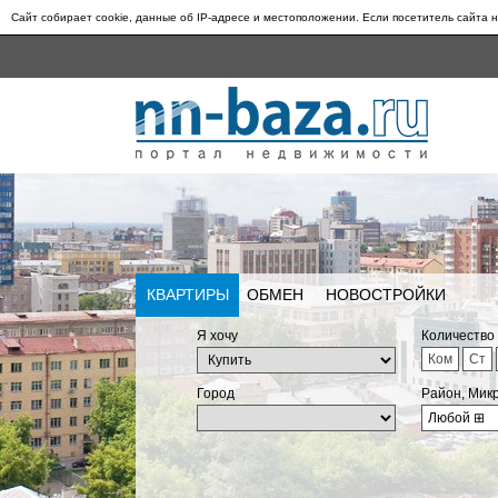
Сайт собирает cookie, данные об IP-адресе и местоположении. Если посетитель сайта н
КВАРТИРЫ
ОБМЕН
НОВОСТРОЙКИ
Я хочу
Количество
Ком
Ст
Город
Район, Мик
Любой
⊞