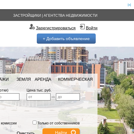
[x]
ЗАСТРОЙЩИКИ
|
АГЕНТСТВА НЕДВИЖИМОСТИ
Зарегистрироваться
Войти
+ Добавить объявление
РАЖИ
ЗЕМЛЯ
АРЕНДА
КОММЕРЧЕСКАЯ
отки)
Цена тыс. руб.
—
 комиссии
Только от собственников
Очистить