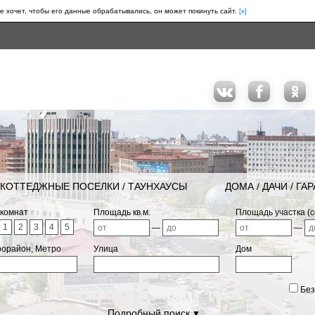
е хочет, чтобы его данные обрабатывались, он может покинуть сайт.
[x]
КОТТЕДЖНЫЕ ПОСЕЛКИ / ТАУНХАУСЫ
ДОМА / ДАЧИ / ГА
 комнат
Площадь кв.м.
Площадь участка (с
1
2
3
4
5
—
—
рорайон, Метро
Улица
Дом
Без
Подробный поиск
▼