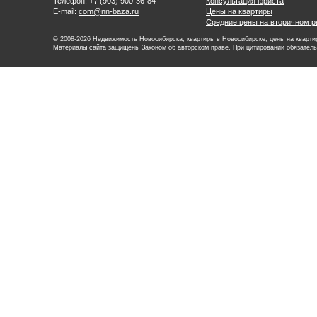
Телефон: +7 (903) 900-36-84
Консультация юриста
E-mail:
com@nn-baza.ru
Цены на квартиры
Средние цены на вторичном р
© 2008-2026 Недвижимость Новосибирска, квартиры в Новосибирске, цены на квартир
Материалы сайта защищены Законом об авторском праве. При цитировании обязатель