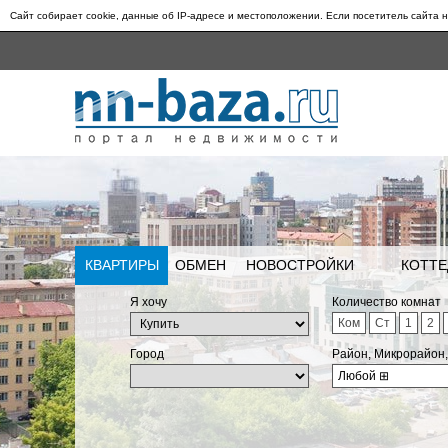
Сайт собирает cookie, данные об IP-адресе и местоположении. Если посетитель сайта н
КВАРТИРЫ
ОБМЕН
НОВОСТРОЙКИ
КОТТЕ
Я хочу
Количество комнат
Ком
Ст
1
2
Город
Район, Микрорайон
Любой
⊞