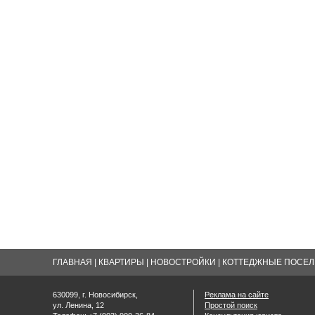
ГЛАВНАЯ
|
КВАРТИРЫ
|
НОВОСТРОЙКИ
|
КОТТЕДЖНЫЕ ПОСЕЛК
630099, г. Новосибирск,
Реклама на сайте
ул. Ленина, 12
Простой поиск