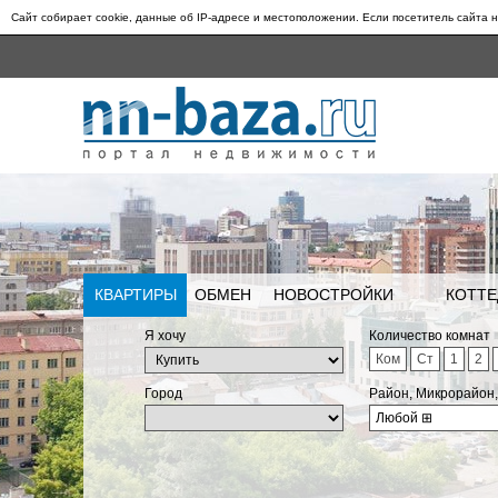
Сайт собирает cookie, данные об IP-адресе и местоположении. Если посетитель сайта н
КВАРТИРЫ
ОБМЕН
НОВОСТРОЙКИ
КОТТЕ
Я хочу
Количество комнат
Ком
Ст
1
2
Город
Район, Микрорайон
Любой
⊞