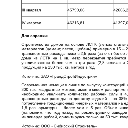
III квартал
45799,06
42666,
IV квартал
46216,81
41397,
Для справки:
Строительство домов на основе ЛСТК (легких стальн
материалов (цемент, песок, щебень) примерно в 15 – 
транспортные расходы ниже в 2,5 раза (за счет более 
дома из ЛСТК на 1 кв. метр перекрытия требуется 
увеличиваются более чем в три раза (2,8 чел/час и 
продукции на 150 тыс. кв. метров в год
Источник: ЗАО «ГрандСтройИндустрия»
Современная немецкая линия по выпуску конструкций и
300 тыс. квадратных метров, имея в своем распоряже
необходимо увеличить количество рабочей силы в 4
транспортные расходы на доставку изделий – на 38% 
потребление традиционных инертных материалов на един
1,8 раз, арматуры – более чем в 5 раз. Объем инв
(напомним, что год назад на реконструкцию заводо
миллиарда рублей, ориентируясь только на 50 тыс. квад
Источник: ООО «Сибирский Строитель»