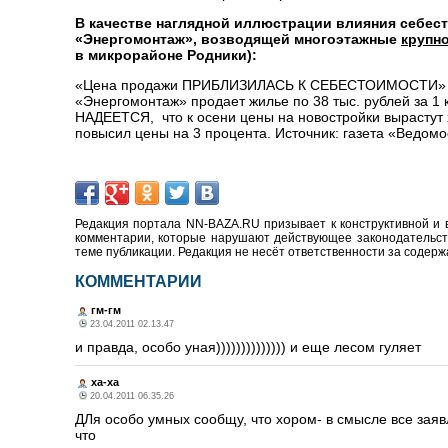
В качестве наглядной иллюстрации влияния себест
«Энергомонтаж», возводящей многоэтажные
крупн
в микрорайоне Родники):
«Цена продажи ПРИБЛИЗИЛАСЬ К СЕБЕСТОИМОСТИ» – у
«Энергомонтаж» продает жилье по 38 тыс. рублей за 1 
НАДЕЕТСЯ, что к осени цены на новостройки вырастут 
повысил цены на 3 процента. Источник: газета «Ведомо
Редакция портала NN-BAZA.RU призывает к конструктивной и 
комментарии, которые нарушают действующее законодательство
теме публикации. Редакция не несёт ответственности за содер
КОММЕНТАРИИ
гм-гм
23.04.2011 02.13.47
и правда, особо уная)))))))))))))) и еще лесом гуляет
ха-ха
20.04.2011 06.35.26
ДЛя особо умных сообщу, что хором- в смысле все заяв
что