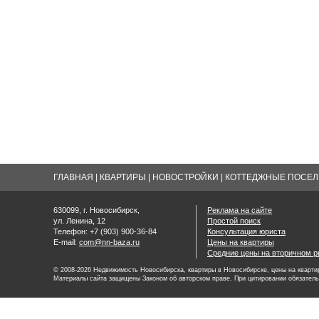
ГЛАВНАЯ
|
КВАРТИРЫ
|
НОВОСТРОЙКИ
|
КОТТЕДЖНЫЕ ПОСЕЛК
630099, г. Новосибирск,
Реклама на сайте
ул. Ленина, 12
Простой поиск
Телефон: +7 (903) 900-36-84
Консультация юриста
E-mail:
com@nn-baza.ru
Цены на квартиры
Средние цены на вторичном р
© 2008-2026 Недвижимость Новосибирска, квартиры в Новосибирске, цены на квартир
Материалы сайта защищены Законом об авторском праве. При цитировании обязатель