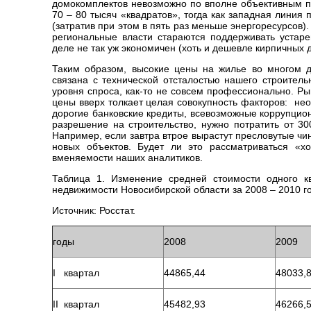
домокомплектов невозможно по вполне объективным п
70 – 80 тысяч «квадратов», тогда как западная линия
(затратив при этом в пять раз меньше энергоресурсов)
региональные власти стараются поддерживать устар
деле не так уж экономичен (хоть и дешевле кирпичных 
Таким образом, высокие цены на жилье во многом д
связана с технической отсталостью нашего строитель
уровня спроса, как-то не совсем профессионально. Р
цены вверх толкает целая совокупность факторов: н
дорогие банковские кредиты, всевозможные коррупцио
разрешение на строительство, нужно потратить от 30
Например, если завтра втрое вырастут пресловутые чи
новых объектов. Будет ли это рассматриваться «х
вменяемости наших аналитиков.
Таблица 1. Изменение средней стоимости одного 
недвижимости Новосибирской области за 2008 – 2010 г
Источник: Росстат.
годы
2008
2009
I квартал
44865,44
48033,
II квартал
45482,93
46266,