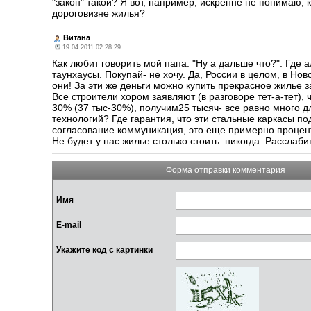
"закон" такой? Я вот, например, искренне не понимаю, 
дороговизне жилья?
Витана
19.04.2011 02.28.29
Как любит говорить мой папа: "Ну а дальше что?". Где а
таунхаусы. Покупай- не хочу. Да, России в целом, в Но
они! За эти же деньги можно купить прекрасное жилье з
Все строители хором заявляют (в разговоре тет-а-тет), 
30% (37 тыс-30%), получим25 тысяч- все равно много д
технологий? Где гарантия, что эти стальные каркасы 
согласование коммуникация, это еще примерно процентов
Не будет у нас жилье столько стоить. никогда. Расслаб
Форма отправки комментария
Имя
E-mail
Укажите код с картинки