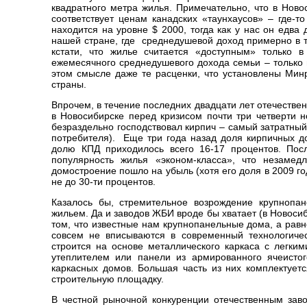
квадратного метра жилья. Примечательно, что в Ново
соответствует ценам канадских «таунхаусов» – где-
находится на уровне $ 2000, тогда как у нас он едв
нашей стране, где среднедушевой доход примерно в 
кстати, что жилье считается «доступным» только 
ежемесячного среднедушевого дохода семьи – только 
этом смысле даже те расценки, что установлены Ми
страны.
Впрочем, в течение последних двадцати лет отечестве
в Новосибирске перед кризисом почти три четверти н
безраздельно господствовал кирпич – самый затратны
потребителя). Еще три года назад доля кирпичных до
долю КПД приходилось всего 16-17 процентов. Пос
популярность жилья «эконом-класса», что незамед
домостроение пошло на убыль (хотя его доля в 2009 го
не до 30-ти процентов.
Казалось бы, стремительное возрождение крупнопа
жильем. Да и заводов ЖБИ вроде бы хватает (в Новосиб
том, что известные нам крупнопанельные дома, а рав
совсем не вписываются в современный технологиче
строится на основе металлического каркаса с легк
утеплителем или панели из армированного ячеисто
каркасных домов. Большая часть из них комплектует
строительную площадку.
В честной рыночной конкуренции отечественным зав