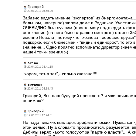
Григорий
20.04.2011 05.55.26
Забавно видеть мнение "экспертов" из Энергомонтажа...
большом, наверное) жилом доме в Родниках. Участники 
ОЧЕВИДНО был лучшим (просто могу подтвердить фото
остекление (на него было страшно смотреть) стоило 350
именно Новолит, потому что "хозяева - хорошие друзья"
подкорке, если бизнесмен - "видный единорос", то это 
значение... Одно приятно вспоминать: директор (наёмны
нашей точки зрения :-)
ха= ха
20.04.2011 04.41.15
"хором, тет-а тет",- сильно сказано!!!!
вредная
20.04.2011 04.38.45
Григорий, Вы- наш будущий президент? и уже начинае
понимаю?
Григорий
19.04.2011 17.24.31
Не надо никаких выкладок арифметических. Нужна конку
этой целью. Ну а слова-то произносятся, разумеется, вп
Дебилы верят, как-то голосуют за "партию власти"... А 