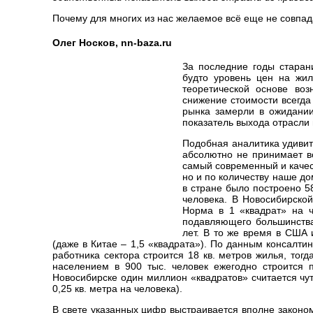
Почему для многих из нас желаемое всё еще не совпа
Олег Носков, nn-baza.ru
За последние годы старан
будто уровень цен на жил
теоретической основе воз
снижение стоимости всегда
рынка замерли в ожидании
показатель выхода отрасли 
Подобная аналитика удивит
абсолютно не принимает в
самый современный и качест
но и по количеству наше до
в стране было построено 58
человека. В Новосибирской
Норма в 1 «квадрат» на ч
подавляющего большинства
лет. В то же время в США 
(даже в Китае – 1,5 «квадрата»). По данным консалт
работника сектора строится 18 кв. метров жилья, тог
населением в 900 тыс. человек ежегодно строится 
Новосибирске один миллион «квадратов» считается чу
0,25 кв. метра на человека).
В свете указанных цифр выстраивается вполне закон