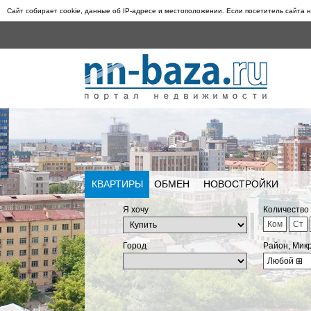
Сайт собирает cookie, данные об IP-адресе и местоположении. Если посетитель сайта н
КВАРТИРЫ
ОБМЕН
НОВОСТРОЙКИ
Я хочу
Количество
Ком
Ст
Город
Район, Мик
Любой
⊞