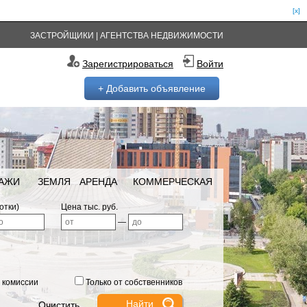
[x]
ЗАСТРОЙЩИКИ
|
АГЕНТСТВА НЕДВИЖИМОСТИ
Зарегистрироваться
Войти
+ Добавить объявление
РАЖИ
ЗЕМЛЯ
АРЕНДА
КОММЕРЧЕСКАЯ
отки)
Цена тыс. руб.
—
 комиссии
Только от собственников
Очистить