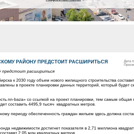
СКОМУ РАЙОНУ ПРЕДСТОИТ РАСШИРИТЬСЯ
Дата п
Просм
у предстоит расшириться
ирска к 2030 году объем нового жилищного строительства составит
авлены в проекте планировки данных территорий, который будет с
сть.nn-baza» со ссылкой на проект планировки, тем самым общая
удет составить 4495,9 тысяч квадратных метров.
тному периоду обеспеченность граждан жильем здесь должна соста
онда недвижимости достигнет показателя в 2,71 миллиона квадрат
составят 2,05 млн квадратных метров.