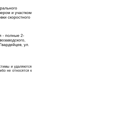
трального
вером и участком
вки скоростного
 - полные 2-
возаводского,
Гвардейцев, ул.
устимы и удаляются
ибо не относятся к