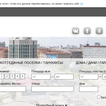
е хочет, чтобы его данные обрабатывались, он может покинуть сайт.
[x]
КОТТЕДЖНЫЕ ПОСЕЛКИ / ТАУНХАУСЫ
ДОМА / ДАЧИ / ГА
 комнат
Площадь кв.м.
Площадь участка (с
1
2
3
4
5
—
—
рорайон, Метро
Улица
Дом
Без
Подробный поиск
▼