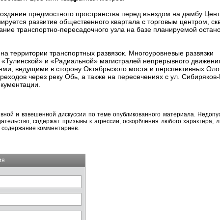
о создание предмостного пространства перед въездом на дамбу Цен
нируется развитие общественного квартала с торговым центром, ск
ние транспортно-пересадочного узла на базе планируемой остано
 на территории транспортных развязок. Многоуровневые развязки
 «Тулинской» и «Радиальной» магистралей непрерывного движения
ями, ведущими в сторону Октябрьского моста и перспективных Оло
еходов через реку Обь, а также на пересечениях с ул. Сибиряков-
окументации.
вной и взвешенной дискуссии по теме опубликованного материала. Недоп
тельство, содержат призывы к агрессии, оскорбления любого характера, л
а содержание комментариев.
ия