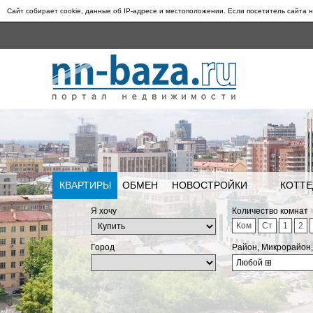
Сайт собирает cookie, данные об IP-адресе и местоположении. Если посетитель сайта н
КВАРТИРЫ
ОБМЕН
НОВОСТРОЙКИ
КОТТЕ
Я хочу
Количество комнат
Ком
Ст
1
2
Город
Район, Микрорайон
Любой
⊞