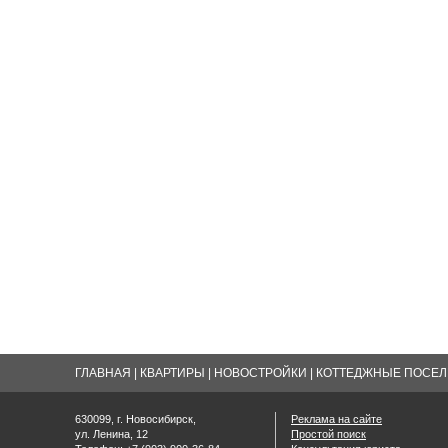
ГЛАВНАЯ
|
КВАРТИРЫ
|
НОВОСТРОЙКИ
|
КОТТЕДЖНЫЕ ПОСЕЛК
630099, г. Новосибирск,
Реклама на сайте
ул. Ленина, 12
Простой поиск