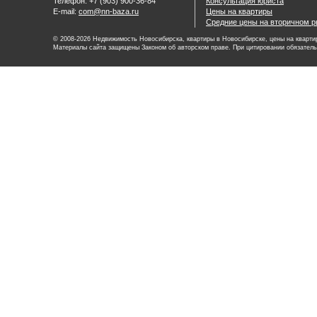
Телефон: +7 (903) 900-36-84
Консультация юриста
E-mail:
com@nn-baza.ru
Цены на квартиры
Средние цены на вторичном р
© 2008-2026 Недвижимость Новосибирска, квартиры в Новосибирске, цены на квартир
Материалы сайта защищены Законом об авторском праве. При цитировании обязатель