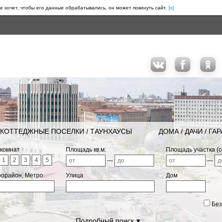
е хочет, чтобы его данные обрабатывались, он может покинуть сайт.
[x]
КОТТЕДЖНЫЕ ПОСЕЛКИ / ТАУНХАУСЫ
ДОМА / ДАЧИ / ГА
 комнат
Площадь кв.м.
Площадь участка (с
1
2
3
4
5
—
—
рорайон, Метро
Улица
Дом
Без
Подробный поиск
▼