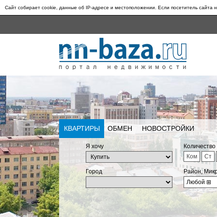
Сайт собирает cookie, данные об IP-адресе и местоположении. Если посетитель сайта н
КВАРТИРЫ
ОБМЕН
НОВОСТРОЙКИ
Я хочу
Количество
Ком
Ст
Город
Район, Мик
Любой
⊞