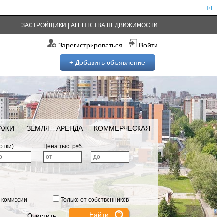
[x]
ЗАСТРОЙЩИКИ
|
АГЕНТСТВА НЕДВИЖИМОСТИ
Зарегистрироваться
Войти
+ Добавить объявление
РАЖИ
ЗЕМЛЯ
АРЕНДА
КОММЕРЧЕСКАЯ
отки)
Цена тыс. руб.
—
 комиссии
Только от собственников
Очистить