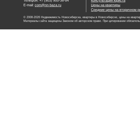
Телефон: +7 (903) 900-36-84
Консультация юриста
E-mail:
com@nn-baza.ru
Цены на квартиры
Средние цены на вторичном р
© 2008-2026 Недвижимость Новосибирска, квартиры в Новосибирске, цены на квартир
Материалы сайта защищены Законом об авторском праве. При цитировании обязатель