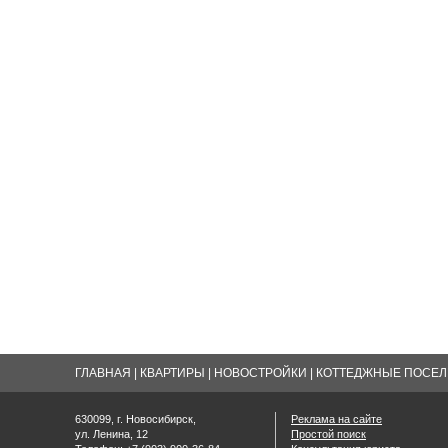
ГЛАВНАЯ
|
КВАРТИРЫ
|
НОВОСТРОЙКИ
|
КОТТЕДЖНЫЕ ПОСЕЛК
630099, г. Новосибирск,
Реклама на сайте
ул. Ленина, 12
Простой поиск