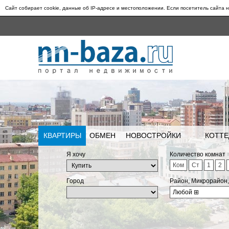
Сайт собирает cookie, данные об IP-адресе и местоположении. Если посетитель сайта н
КВАРТИРЫ
ОБМЕН
НОВОСТРОЙКИ
КОТТЕ
Я хочу
Количество комнат
Ком
Ст
1
2
Город
Район, Микрорайон
Любой
⊞