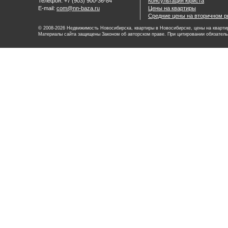
Телефон: +7 (903) 900-36-84
Консультация юриста
E-mail:
com@nn-baza.ru
Цены на квартиры
Средние цены на вторичном р
© 2008-2026 Недвижимость Новосибирска, квартиры в Новосибирске, цены на квартир
Материалы сайта защищены Законом об авторском праве. При цитировании обязатель