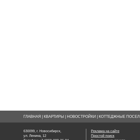
ГЛАВНАЯ
|
КВАРТИРЫ
|
НОВОСТРОЙКИ
|
КОТТЕДЖНЫЕ ПОСЕЛК
630099, г. Новосибирск,
Реклама на сайте
ул. Ленина, 12
Простой поиск