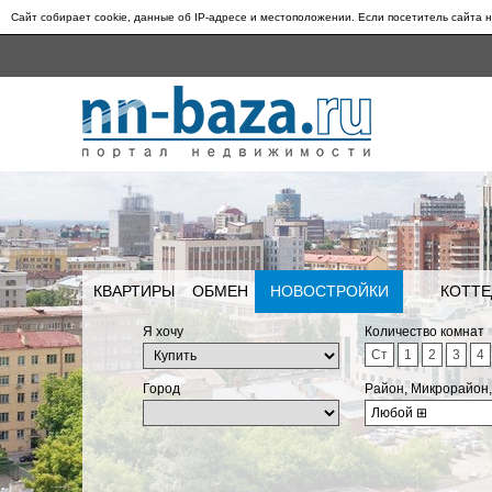
Сайт собирает cookie, данные об IP-адресе и местоположении. Если посетитель сайта н
КВАРТИРЫ
ОБМЕН
НОВОСТРОЙКИ
КОТТЕ
Я хочу
Количество комнат
Ст
1
2
3
4
Город
Район, Микрорайон
Любой
⊞