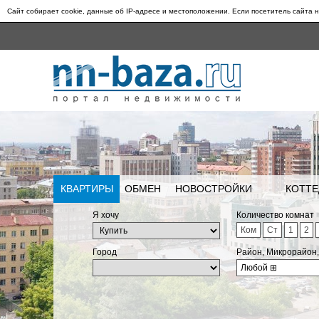
Сайт собирает cookie, данные об IP-адресе и местоположении. Если посетитель сайта н
КВАРТИРЫ
ОБМЕН
НОВОСТРОЙКИ
КОТТЕ
Я хочу
Количество комнат
Ком
Ст
1
2
Город
Район, Микрорайон
Любой
⊞