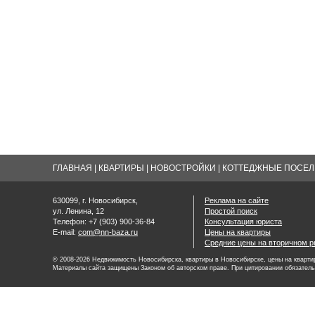
ГЛАВНАЯ
|
КВАРТИРЫ
|
НОВОСТРОЙКИ
|
КОТТЕДЖНЫЕ ПОСЕЛК
630099, г. Новосибирск,
Реклама на сайте
ул. Ленина, 12
Простой поиск
Телефон: +7 (903) 900-36-84
Консультация юриста
E-mail:
com@nn-baza.ru
Цены на квартиры
Средние цены на вторичном р
© 2008-2026 Недвижимость Новосибирска, квартиры в Новосибирске, цены на квартир
Материалы сайта защищены Законом об авторском праве. При цитировании обязатель