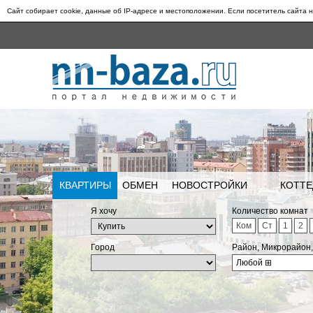
Сайт собирает cookie, данные об IP-адресе и местоположении. Если посетитель сайта н
КВАРТИРЫ
ОБМЕН
НОВОСТРОЙКИ
КОТТЕ
Я хочу
Количество комнат
Ком
Ст
1
2
Город
Район, Микрорайон
Любой
⊞