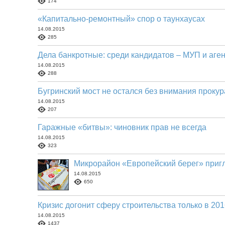
174
«Капитально-ремонтный» спор о таунхаусах
14.08.2015
285
Дела банкротные: среди кандидатов – МУП и аге
14.08.2015
288
Бугринский мост не остался без внимания проку
14.08.2015
207
Гаражные «битвы»: чиновник прав не всегда
14.08.2015
323
Микрорайон «Европейский берег» пригл
14.08.2015
650
Кризис догонит сферу строительства только в 201
14.08.2015
1437