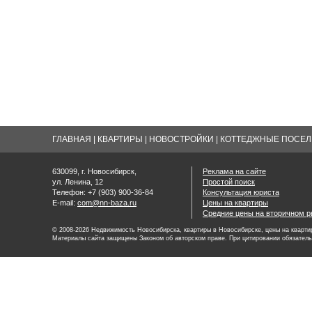
ГЛАВНАЯ
|
КВАРТИРЫ
|
НОВОСТРОЙКИ
|
КОТТЕДЖНЫЕ ПОСЕЛК
630099, г. Новосибирск,
Реклама на сайте
ул. Ленина, 12
Простой поиск
Телефон: +7 (903) 900-36-84
Консультация юриста
E-mail:
com@nn-baza.ru
Цены на квартиры
Средние цены на вторичном р
© 2008-2026 Недвижимость Новосибирска, квартиры в Новосибирске, цены на квартир
Материалы сайта защищены Законом об авторском праве. При цитировании обязатель