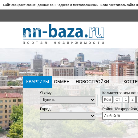
Сайт собирает cookie, данные об IP-адресе и местоположении. Если посетитель сайта н
КВАРТИРЫ
ОБМЕН
НОВОСТРОЙКИ
КОТТЕ
Я хочу
Количество комнат
Ком
Ст
1
2
Город
Район, Микрорайон
Любой
⊞