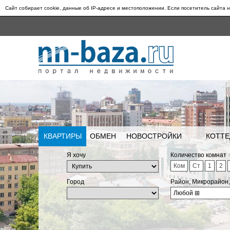
Сайт собирает cookie, данные об IP-адресе и местоположении. Если посетитель сайта н
КВАРТИРЫ
ОБМЕН
НОВОСТРОЙКИ
КОТТЕ
Я хочу
Количество комнат
Ком
Ст
1
2
Город
Район, Микрорайон
Любой
⊞