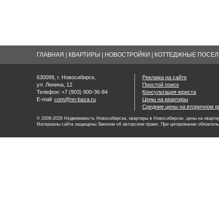
ГЛАВНАЯ
|
КВАРТИРЫ
|
НОВОСТРОЙКИ
|
КОТТЕДЖНЫЕ ПОСЕЛК
630099, г. Новосибирск,
Реклама на сайте
ул. Ленина, 12
Простой поиск
Телефон: +7 (903) 900-36-84
Консультация юриста
E-mail:
com@nn-baza.ru
Цены на квартиры
Средние цены на вторичном р
© 2008-2026 Недвижимость Новосибирска, квартиры в Новосибирске, цены на квартир
Материалы сайта защищены Законом об авторском праве. При цитировании обязатель