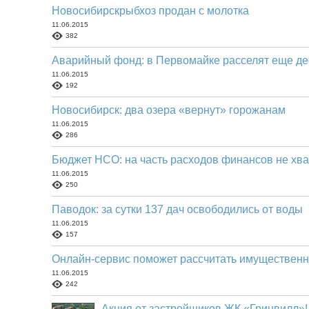
Новосибирскрыбхоз продан с молотка
11.06.2015
382
Аварийный фонд: в Первомайке расселят еще де
11.06.2015
192
Новосибирск: два озера «вернут» горожанам
11.06.2015
286
Бюджет НСО: на часть расходов финансов не хв
11.06.2015
250
Паводок: за сутки 137 дач освободились от воды
11.06.2015
157
Онлайн-сервис поможет рассчитать имущественн
11.06.2015
242
Акция от застройщиков ЖК «Гринвилл»!