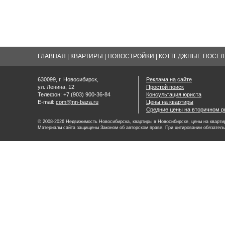
ГЛАВНАЯ
|
КВАРТИРЫ
|
НОВОСТРОЙКИ
|
КОТТЕДЖНЫЕ ПОСЕЛК
630099, г. Новосибирск,
Реклама на сайте
ул. Ленина, 12
Простой поиск
Телефон: +7 (903) 900-36-84
Консультация юриста
E-mail:
com@nn-baza.ru
Цены на квартиры
Средние цены на вторичном р
© 2008-2026 Недвижимость Новосибирска, квартиры в Новосибирске, цены на квартир
Материалы сайта защищены Законом об авторском праве. При цитировании обязатель