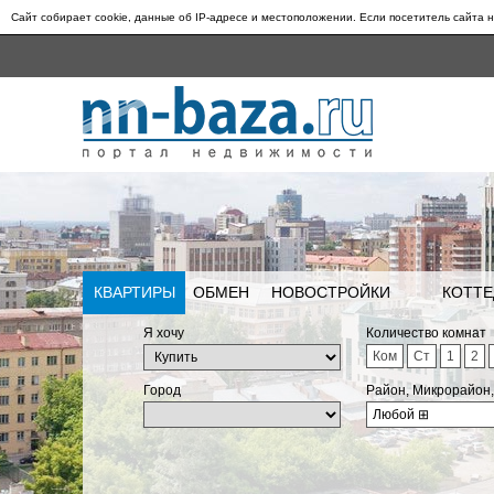
Сайт собирает cookie, данные об IP-адресе и местоположении. Если посетитель сайта н
КВАРТИРЫ
ОБМЕН
НОВОСТРОЙКИ
КОТТЕ
Я хочу
Количество комнат
Ком
Ст
1
2
Город
Район, Микрорайон
Любой
⊞