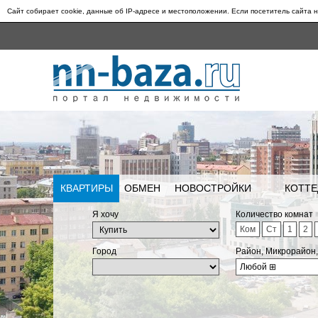
Сайт собирает cookie, данные об IP-адресе и местоположении. Если посетитель сайта н
КВАРТИРЫ
ОБМЕН
НОВОСТРОЙКИ
КОТТЕ
Я хочу
Количество комнат
Ком
Ст
1
2
Город
Район, Микрорайон
Любой
⊞