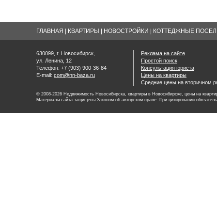
ГЛАВНАЯ
|
КВАРТИРЫ
|
НОВОСТРОЙКИ
|
КОТТЕДЖНЫЕ ПОСЕЛК
630099, г. Новосибирск,
Реклама на сайте
ул. Ленина, 12
Простой поиск
Телефон: +7 (903) 900-36-84
Консультация юриста
E-mail:
com@nn-baza.ru
Цены на квартиры
Средние цены на вторичном р
© 2008-2026 Недвижимость Новосибирска, квартиры в Новосибирске, цены на квартир
Материалы сайта защищены Законом об авторском праве. При цитировании обязатель