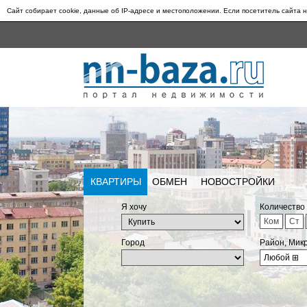
Сайт собирает cookie, данные об IP-адресе и местоположении. Если посетитель сайта н
КВАРТИРЫ
ОБМЕН
НОВОСТРОЙКИ
Я хочу
Количество
Ком
Ст
Город
Район, Мик
Любой
⊞