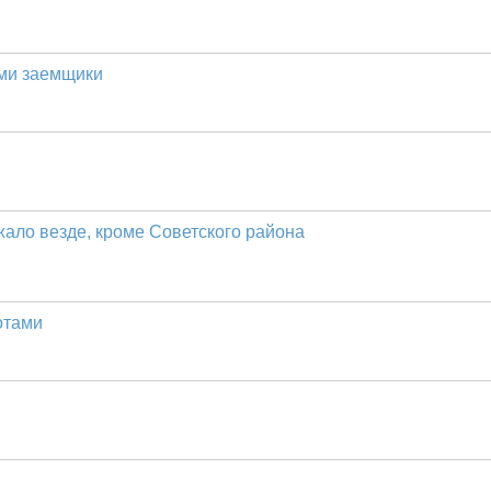
ами заемщики
ало везде, кроме Советского района
отами