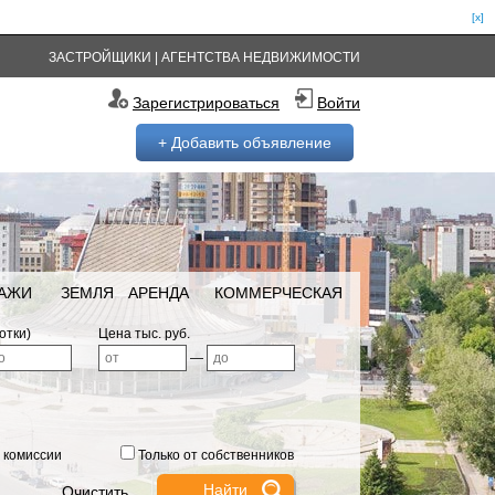
[x]
ЗАСТРОЙЩИКИ
|
АГЕНТСТВА НЕДВИЖИМОСТИ
Зарегистрироваться
Войти
+ Добавить объявление
РАЖИ
ЗЕМЛЯ
АРЕНДА
КОММЕРЧЕСКАЯ
отки)
Цена тыс. руб.
—
 комиссии
Только от собственников
Очистить