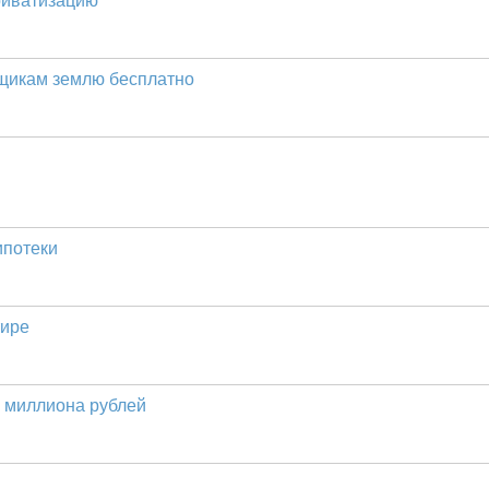
риватизацию
щикам землю бесплатно
ипотеки
тире
5 миллиона рублей