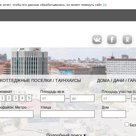
е хочет, чтобы его данные обрабатывались, он может покинуть сайт.
[x]
КОТТЕДЖНЫЕ ПОСЕЛКИ / ТАУНХАУСЫ
ДОМА / ДАЧИ / ГА
 комнат
Площадь кв.м.
Площадь участка (с
1
2
3
4
5
—
—
рорайон, Метро
Улица
Дом
Без
Подробный поиск
▼