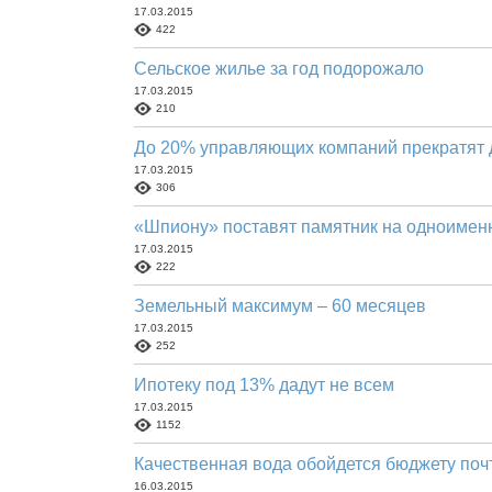
17.03.2015
422
Сельское жилье за год подорожало
17.03.2015
210
До 20% управляющих компаний прекратят 
17.03.2015
306
«Шпиону» поставят памятник на одноимен
17.03.2015
222
Земельный максимум – 60 месяцев
17.03.2015
252
Ипотеку под 13% дадут не всем
17.03.2015
1152
Качественная вода обойдется бюджету поч
16.03.2015