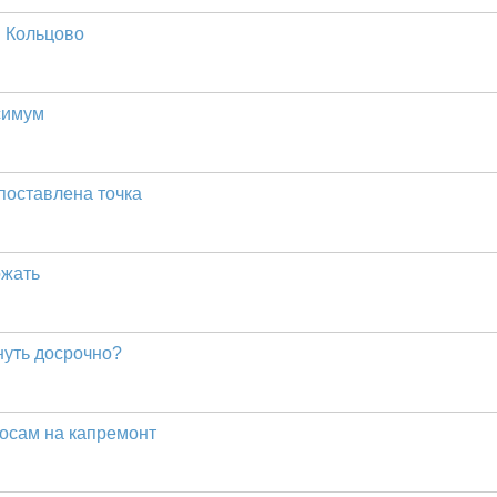
в Кольцово
симум
поставлена точка
ожать
нуть досрочно?
носам на капремонт