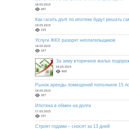
18.03.2015
467
Как гасить долг по ипотеке будут решать с
18.03.2015
225
Услуги ЖКХ разорят неплательщиков
18.03.2015
247
За зиму вторичное жилье подорож
18.03.2015
900
Рынок аренды помещений пополнили 15 л
18.03.2015
357
Ипотека в обмен на долги
17.03.2015
257
Строят годами – сносят за 13 дней