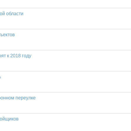
ой области
бъектов
ят к 2018 году
%
ронном переулке
ройщиков