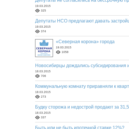
Депутаты не согласились на бессрочную п
19.03.2015
325
Депутаты НСО предлагают давать застрой
19.03.2015
374
«Северная корона» города
19.03.2015
1058
Новосибирцы дождались субсидирования 
18.03.2015
706
Коммунальную комнату приравняли к квар
18.03.2015
273
Будку сторожа и недострой продают за 31,
18.03.2015
337
Быть или не быть ипотечной ставке 12%?