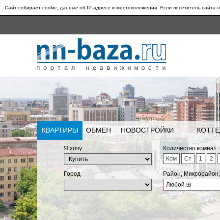
Сайт собирает cookie, данные об IP-адресе и местоположении. Если посетитель сайта н
КВАРТИРЫ
ОБМЕН
НОВОСТРОЙКИ
КОТТЕ
Я хочу
Количество комнат
Ком
Ст
1
2
Город
Район, Микрорайон
Любой
⊞