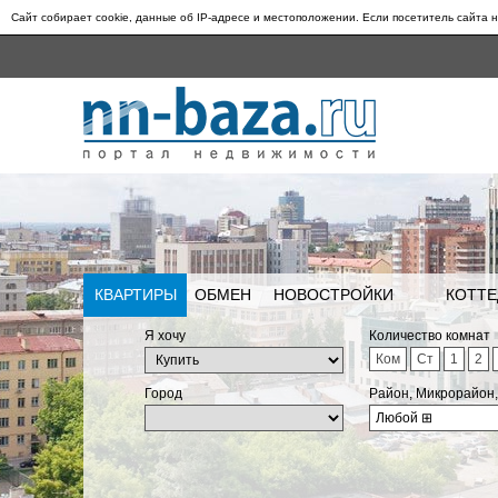
Сайт собирает cookie, данные об IP-адресе и местоположении. Если посетитель сайта н
КВАРТИРЫ
ОБМЕН
НОВОСТРОЙКИ
КОТТЕ
Я хочу
Количество комнат
Ком
Ст
1
2
Город
Район, Микрорайон
Любой
⊞