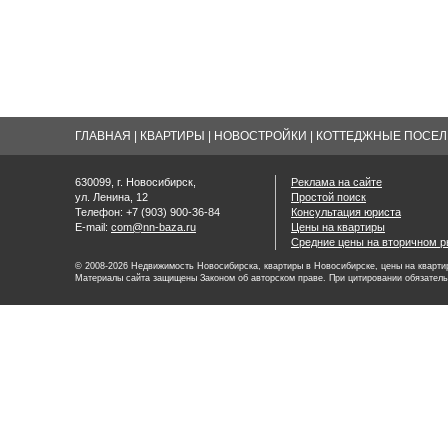
ГЛАВНАЯ
|
КВАРТИРЫ
|
НОВОСТРОЙКИ
|
КОТТЕДЖНЫЕ ПОСЕЛК
630099, г. Новосибирск,
Реклама на сайте
ул. Ленина, 12
Простой поиск
Телефон: +7 (903) 900-36-84
Консультация юриста
E-mail:
com@nn-baza.ru
Цены на квартиры
Средние цены на вторичном р
© 2008-2026 Недвижимость Новосибирска, квартиры в Новосибирске, цены на квартир
Материалы сайта защищены Законом об авторском праве. При цитировании обязатель