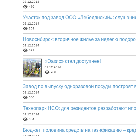
02.12.2014
476
Участок под завод ООО «Лебедянский»: слушани
02.12.2014
268
Новосибирск: вторичное жилье за неделю подор
02.12.2014
371
«Оазис» стал доступнее!
01.12.2014
708
Завод по выпуску одноразовой посуды построят
01.12.2014
550
Технопарк НСО: для резидентов разработают ип
01.12.2014
364
Бюджет: половина средств на газификацию – кре