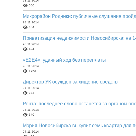
28.11.2014
560
Микрорайон Родники: публичные слушания пройд
28.11.2014
454
Приватизация недвижимости Новосибирска: на 14
28.11.2014
424
«E2E4»: удачный ход без переплаты
28.11.2014
1763
Директор УК осужден за хищение средств
27.11.2014
383
Рента: последнее слово останется за органом оп
27.11.2014
340
Мэрия Новосибирска выкупит семь квартир для 
27.11.2014