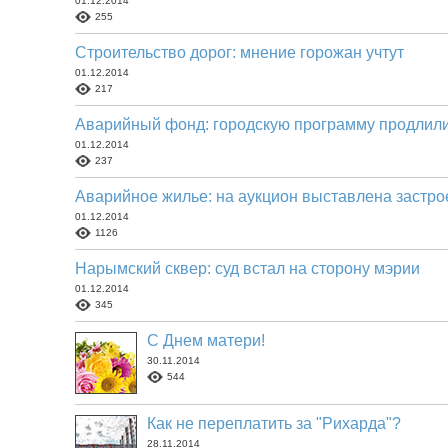
01.12.2014
255
Строительство дорог: мнение горожан учтут
01.12.2014
217
Аварийный фонд: городскую программу продлил
01.12.2014
237
Аварийное жилье: на аукцион выставлена застро
01.12.2014
1126
Нарымский сквер: суд встал на сторону мэрии
01.12.2014
345
С Днем матери!
30.11.2014
544
Как не переплатить за "Рихарда"?
28.11.2014