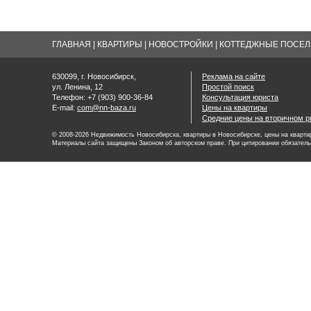
ГЛАВНАЯ
|
КВАРТИРЫ
|
НОВОСТРОЙКИ
|
КОТТЕДЖНЫЕ ПОСЕЛК
630099, г. Новосибирск,
Реклама на сайте
ул. Ленина, 12
Простой поиск
Телефон: +7 (903) 900-36-84
Консультация юриста
E-mail:
com@nn-baza.ru
Цены на квартиры
Средние цены на вторичном р
© 2008-2026 Недвижимость Новосибирска, квартиры в Новосибирске, цены на квартир
Материалы сайта защищены Законом об авторском праве. При цитировании обязатель