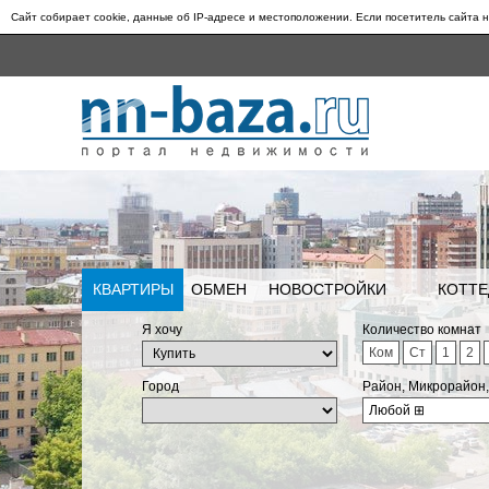
Сайт собирает cookie, данные об IP-адресе и местоположении. Если посетитель сайта н
КВАРТИРЫ
ОБМЕН
НОВОСТРОЙКИ
КОТТЕ
Я хочу
Количество комнат
Ком
Ст
1
2
Город
Район, Микрорайон
Любой
⊞