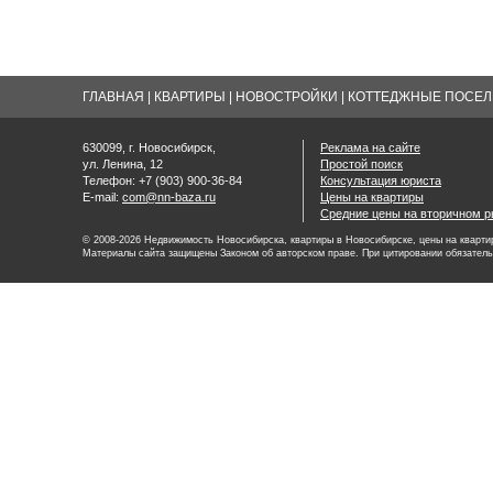
ГЛАВНАЯ
|
КВАРТИРЫ
|
НОВОСТРОЙКИ
|
КОТТЕДЖНЫЕ ПОСЕЛК
630099, г. Новосибирск,
Реклама на сайте
ул. Ленина, 12
Простой поиск
Телефон: +7 (903) 900-36-84
Консультация юриста
E-mail:
com@nn-baza.ru
Цены на квартиры
Средние цены на вторичном р
© 2008-2026 Недвижимость Новосибирска, квартиры в Новосибирске, цены на квартир
Материалы сайта защищены Законом об авторском праве. При цитировании обязатель