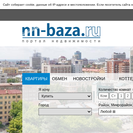
Сайт собирает cookie, данные об IP-адресе и местоположении. Если посетитель сайта н
КВАРТИРЫ
ОБМЕН
НОВОСТРОЙКИ
КОТТЕ
Я хочу
Количество комнат
Ком
Ст
1
2
Город
Район, Микрорайон
Любой
⊞