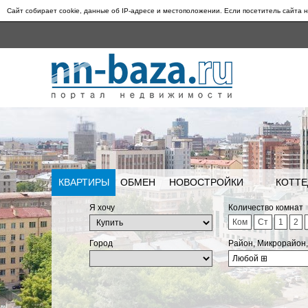
Сайт собирает cookie, данные об IP-адресе и местоположении. Если посетитель сайта н
КВАРТИРЫ
ОБМЕН
НОВОСТРОЙКИ
КОТТЕ
Я хочу
Количество комнат
Ком
Ст
1
2
Город
Район, Микрорайон
Любой
⊞