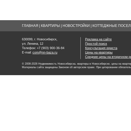
ГЛАВНАЯ
|
КВАРТИРЫ
|
НОВОСТРОЙКИ
|
КОТТЕДЖНЫЕ ПОСЕЛК
630099, г. Новосибирск,
Реклама на сайте
ул. Ленина, 12
Простой поиск
Телефон: +7 (903) 900-36-84
Консультация юриста
E-mail:
com@nn-baza.ru
Цены на квартиры
Средние цены на вторичном р
© 2008-2026 Недвижимость Новосибирска, квартиры в Новосибирске, цены на квартир
Материалы сайта защищены Законом об авторском праве. При цитировании обязатель