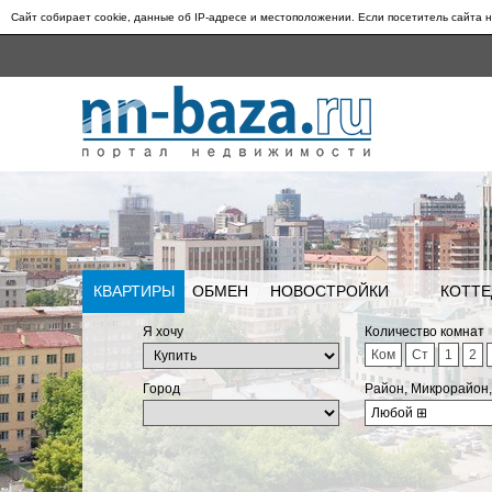
Сайт собирает cookie, данные об IP-адресе и местоположении. Если посетитель сайта н
КВАРТИРЫ
ОБМЕН
НОВОСТРОЙКИ
КОТТЕ
Я хочу
Количество комнат
Ком
Ст
1
2
Город
Район, Микрорайон
Любой
⊞