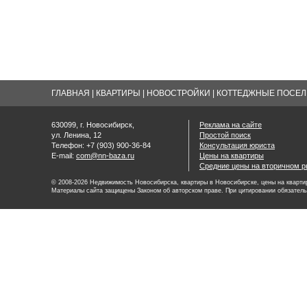
ГЛАВНАЯ
|
КВАРТИРЫ
|
НОВОСТРОЙКИ
|
КОТТЕДЖНЫЕ ПОСЕЛК
630099, г. Новосибирск,
Реклама на сайте
ул. Ленина, 12
Простой поиск
Телефон: +7 (903) 900-36-84
Консультация юриста
E-mail:
com@nn-baza.ru
Цены на квартиры
Средние цены на вторичном р
© 2008-2026 Недвижимость Новосибирска, квартиры в Новосибирске, цены на квартир
Материалы сайта защищены Законом об авторском праве. При цитировании обязатель