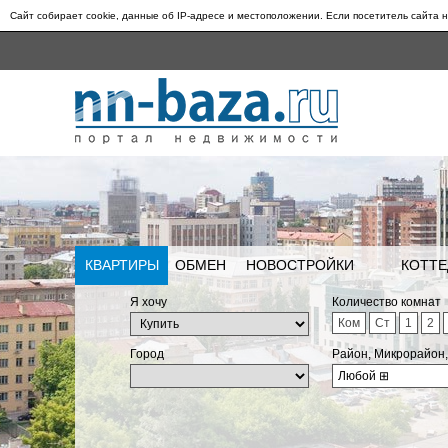
Сайт собирает cookie, данные об IP-адресе и местоположении. Если посетитель сайта н
КВАРТИРЫ
ОБМЕН
НОВОСТРОЙКИ
КОТТЕ
Я хочу
Количество комнат
Ком
Ст
1
2
Город
Район, Микрорайон
Любой
⊞