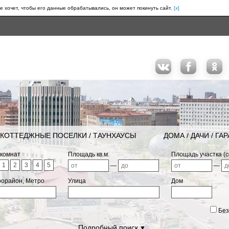
е хочет, чтобы его данные обрабатывались, он может покинуть сайт.
[x]
КОТТЕДЖНЫЕ ПОСЕЛКИ / ТАУНХАУСЫ
ДОМА / ДАЧИ / ГА
 комнат
Площадь кв.м.
Площадь участка (с
1
2
3
4
5
—
—
рорайон, Метро
Улица
Дом
Без
Подробный поиск
▼