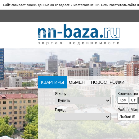
Сайт собирает cookie, данные об IP-адресе и местоположении. Если посетитель сайта н
КВАРТИРЫ
ОБМЕН
НОВОСТРОЙКИ
Я хочу
Количество
Ком
Ст
Город
Район, Мик
Любой
⊞