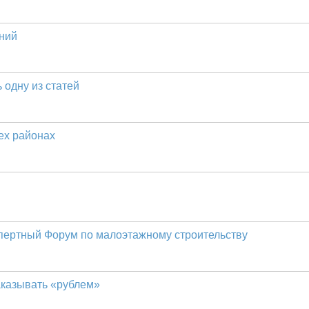
ний
 одну из статей
ех районах
пертный Форум по малоэтажному строительству
аказывать «рублем»