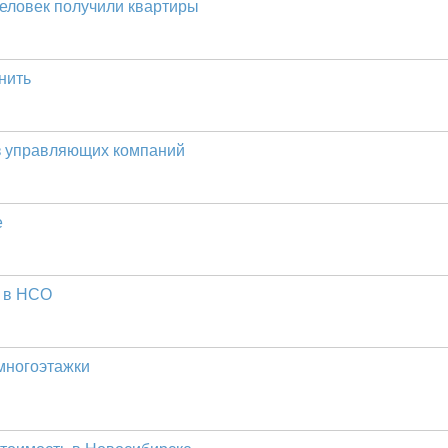
еловек получили квартиры
нить
ез управляющих компаний
е
и в НСО
многоэтажки