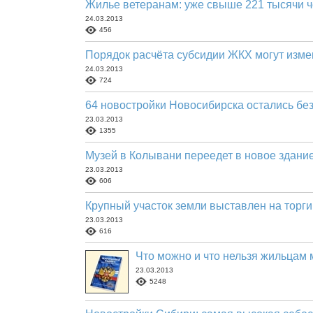
Жилье ветеранам: уже свыше 221 тысячи ч
24.03.2013
456
Порядок расчёта субсидии ЖКХ могут изме
24.03.2013
724
64 новостройки Новосибирска остались б
23.03.2013
1355
Музей в Колывани переедет в новое здани
23.03.2013
606
Крупный участок земли выставлен на торг
23.03.2013
616
Что можно и что нельзя жильцам 
23.03.2013
5248