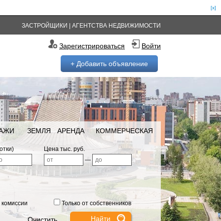
[x]
ЗАСТРОЙЩИКИ
|
АГЕНТСТВА НЕДВИЖИМОСТИ
Зарегистрироваться
Войти
+ Добавить объявление
РАЖИ
ЗЕМЛЯ
АРЕНДА
КОММЕРЧЕСКАЯ
отки)
Цена тыс. руб.
—
 комиссии
Только от собственников
Очистить