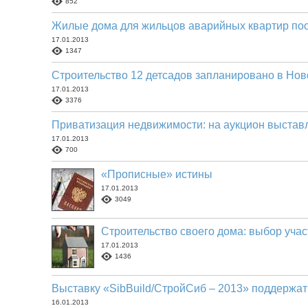
852
Жилые дома для жильцов аварийных квартир пос
17.01.2013
1347
Строительство 12 детсадов запланировано в Но
17.01.2013
3376
Приватизация недвижимости: на аукцион выстав
17.01.2013
700
«Прописные» истины
17.01.2013
3049
Строительство своего дома: выбор учас
17.01.2013
1436
Выставку «SibBuild/СтройСиб – 2013» поддержат
16.01.2013