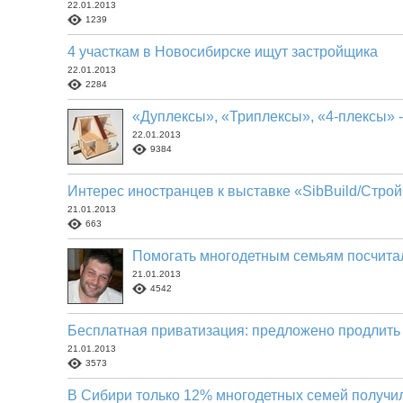
22.01.2013
1239
4 участкам в Новосибирске ищут застройщика
22.01.2013
2284
«Дуплексы», «Триплексы», «4-плексы» -
22.01.2013
9384
Интерес иностранцев к выставке «SibBuild/Стро
21.01.2013
663
Помогать многодетным семьям посчит
21.01.2013
4542
Бесплатная приватизация: предложено продлить 
21.01.2013
3573
В Сибири только 12% многодетных семей получи