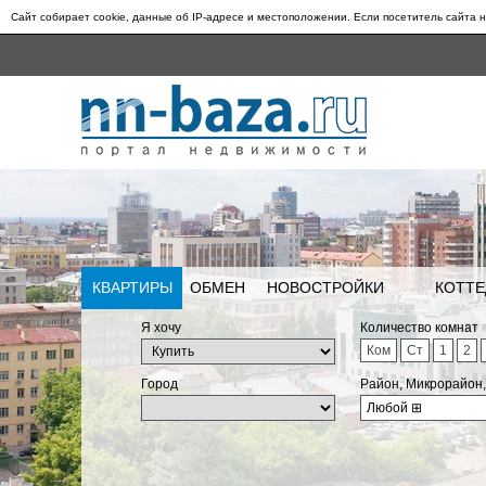
Сайт собирает cookie, данные об IP-адресе и местоположении. Если посетитель сайта н
КВАРТИРЫ
ОБМЕН
НОВОСТРОЙКИ
КОТТЕ
Я хочу
Количество комнат
Ком
Ст
1
2
Город
Район, Микрорайон
Любой
⊞