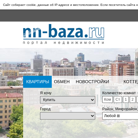
Сайт собирает cookie, данные об IP-адресе и местоположении. Если посетитель сайта н
КВАРТИРЫ
ОБМЕН
НОВОСТРОЙКИ
КОТТЕ
Я хочу
Количество комнат
Ком
Ст
1
2
Город
Район, Микрорайон
Любой
⊞