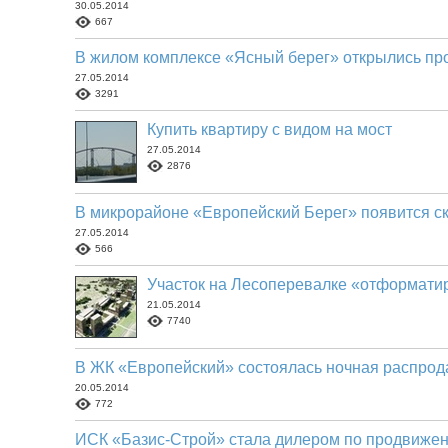
30.05.2014
667
В жилом комплексе «Ясный берег» открылись пр
27.05.2014
3291
Купить квартиру с видом на мост
27.05.2014
2876
В микрорайоне «Европейский Берег» появится с
27.05.2014
566
Участок на Лесоперевалке «отформатир
21.05.2014
7740
В ЖК «Европейский» состоялась ночная распрод
20.05.2014
772
ИСК «Базис-Строй» стала дилером по продвижен