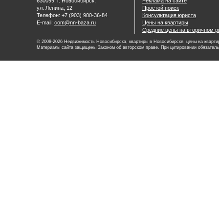
630099, г. Новосибирск,
Реклама на сайте
ул. Ленина, 12
Простой поиск
Телефон: +7 (903) 900-36-84
Консультация юриста
E-mail:
com@nn-baza.ru
Цены на квартиры
Средние цены на вторичном р
© 2008-2026 Недвижимость Новосибирска, квартиры в Новосибирске, цены на квартир
Материалы сайта защищены Законом об авторском праве. При цитировании обязатель