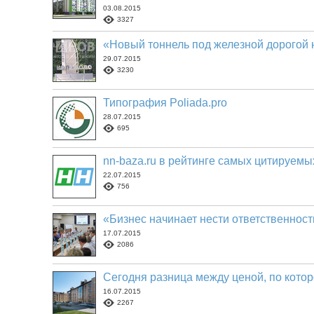
03.08.2015
3327
«Новый тоннель под железной дорогой н
29.07.2015
3230
Типография Poliada.pro
28.07.2015
695
nn-baza.ru в рейтинге самых цитируем
22.07.2015
756
«Бизнес начинает нести ответственнос
17.07.2015
2086
Сегодня разница между ценой, по котор
16.07.2015
2267