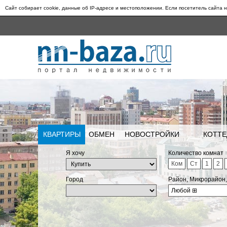
Сайт собирает cookie, данные об IP-адресе и местоположении. Если посетитель сайта н
КВАРТИРЫ
ОБМЕН
НОВОСТРОЙКИ
КОТТЕ
Я хочу
Количество комнат
Ком
Ст
1
2
Город
Район, Микрорайон
Любой
⊞