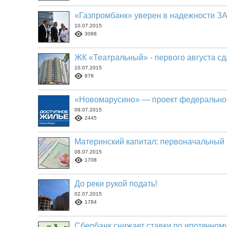
«Газпромбанк» уверен в надежности З
10.07.2015
3088
ЖК «Театральный» - первого августа сд
10.07.2015
878
«Новомарусино» — проект федерально
09.07.2015
2445
Материнский капитал: первоначальный 
08.07.2015
1708
До реки рукой подать!
02.07.2015
1784
Сбербанк снижает ставки по ипотечном