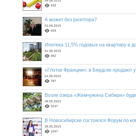
04.06.2015
433
А может без риэлтора?
02.06.2015
426
Ипотека 11,5% годовых на квартиру в 
01.06.2015
462
«Глоток Франции»: в Бердске продают 
01.06.2015
787
Возле озера «Жемчужина Сибири» буде
28.05.2015
3237
В Новосибирске состоялся Форум по к
26.05.2015
1037