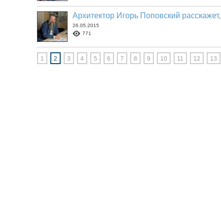
Архитектор Игорь Поповский расскажет,
26.05.2015
771
1
2
3
4
5
6
7
8
9
10
11
12
13