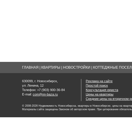
ГЛАВНАЯ
|
КВАРТИРЫ
|
НОВОСТРОЙКИ
|
КОТТЕДЖНЫЕ ПОСЕЛК
630099, г. Новосибирск,
Реклама на сайте
ул. Ленина, 12
Простой поиск
Телефон: +7 (903) 900-36-84
Консультация юриста
E-mail:
com@nn-baza.ru
Цены на квартиры
Средние цены на вторичном р
© 2008-2026 Недвижимость Новосибирска, квартиры в Новосибирске, цены на квартир
Материалы сайта защищены Законом об авторском праве. При цитировании обязатель