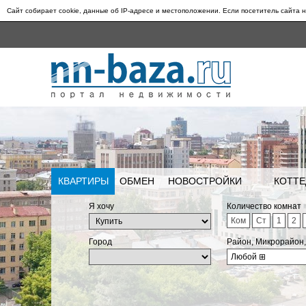
Сайт собирает cookie, данные об IP-адресе и местоположении. Если посетитель сайта н
КВАРТИРЫ
ОБМЕН
НОВОСТРОЙКИ
КОТТЕ
Я хочу
Количество комнат
Ком
Ст
1
2
Город
Район, Микрорайон
Любой
⊞