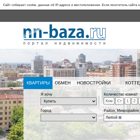
Сайт собирает cookie, данные об IP-адресе и местоположении. Если посетитель сайта н
КВАРТИРЫ
ОБМЕН
НОВОСТРОЙКИ
КОТТЕ
Я хочу
Количество комнат
Ком
Ст
1
2
Город
Район, Микрорайон
Любой
⊞