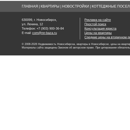
ГЛАВНАЯ
|
КВАРТИРЫ
|
НОВОСТРОЙКИ
|
КОТТЕДЖНЫЕ ПОСЕЛК
630099, г. Новосибирск,
Реклама на сайте
ул. Ленина, 12
Простой поиск
Телефон: +7 (903) 900-36-84
Консультация юриста
E-mail:
com@nn-baza.ru
Цены на квартиры
Средние цены на вторичном р
© 2008-2026 Недвижимость Новосибирска, квартиры в Новосибирске, цены на квартир
Материалы сайта защищены Законом об авторском праве. При цитировании обязатель