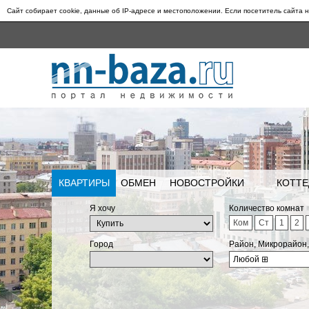
Сайт собирает cookie, данные об IP-адресе и местоположении. Если посетитель сайта н
КВАРТИРЫ
ОБМЕН
НОВОСТРОЙКИ
КОТТЕ
Я хочу
Количество комнат
Ком
Ст
1
2
Город
Район, Микрорайон
Любой
⊞