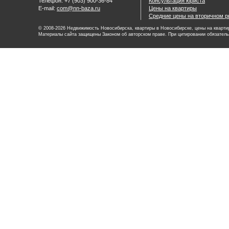
Телефон: +7 (903) 900-36-84
Консультация юриста
E-mail:
com@nn-baza.ru
Цены на квартиры
Средние цены на вторичном р
© 2008-2026 Недвижимость Новосибирска, квартиры в Новосибирске, цены на квартир
Материалы сайта защищены Законом об авторском праве. При цитировании обязатель