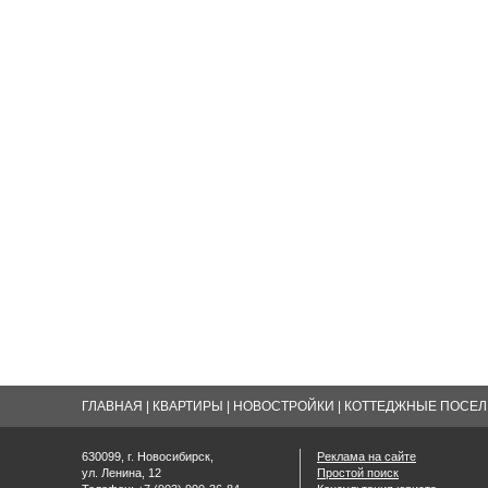
ГЛАВНАЯ
|
КВАРТИРЫ
|
НОВОСТРОЙКИ
|
КОТТЕДЖНЫЕ ПОСЕЛК
630099, г. Новосибирск,
Реклама на сайте
ул. Ленина, 12
Простой поиск