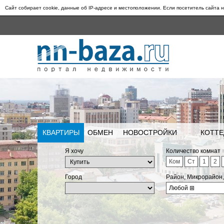
Сайт собирает cookie, данные об IP-адресе и местоположении. Если посетитель сайта н
КВАРТИРЫ
ОБМЕН
НОВОСТРОЙКИ
КОТТЕ
Я хочу
Количество комнат
Ком
Ст
1
2
Город
Район, Микрорайон
Любой
⊞