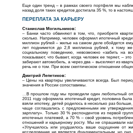
Еще один тренд – в рамках своего портфеля мы набл
назад доля таких кредитов достигала 35 %, то в настоя
ПЕРЕПЛАТА ЗА КАРЬЕРУ
Станислав Могильников:
– Банки часто обвиняют в том, что, приобретя кварт
сколько. Например, человек оформил ипотечный кредит 
миллион рублей – жилье на самом деле обойдется ему
лет поднимется до 2,8 миллиона рублей, к тому же
социальному поведению, невозможно «забить на вс
показывают, что бывает, когда человек ее теряет, – э
забирают автомобиль, а через два – выселяют из кварти
речь не о том. При всем скептическом отношении общес
Дмитрий Лепетиков:
– Цены на квартиры увеличиваются всегда. Был перио
значения в России сопоставимы.
…В прошлом году мы проводили один любопытный опро
2011 году оформила ипотечный кредит, половина была 
взяли ипотеку, детей родилось в несколько раз больше,
чаще соглашались с предложенными им утверждения
зарплату». Только 30 % респондентов из первой груп
ипотечных платежей, а 70 % – свой уровень потребле
отношений и карьерному росту. Мы не спрашивали на
«Улучшилось или ухудшилось ваше ощущение от жи
исследование не является фундаментальным, но оно 