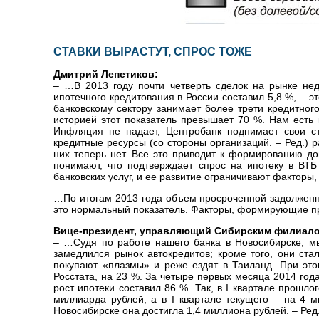
СТАВКИ ВЫРАСТУТ, СПРОС ТОЖЕ
Дмитрий Лепетиков:
– …В 2013 году почти четверть сделок на рынке не
ипотечного кредитования в России составил 5,8 %, – э
банковскому сектору занимает более трети кредитног
историей этот показатель превышает 70 %. Нам есть 
Инфляция не падает, Центробанк поднимает свои ст
кредитные ресурсы (со стороны организаций. – Ред.) 
них теперь нет. Все это приводит к формированию до
понимают, что подтверждает спрос на ипотеку в ВТБ
банковских услуг, и ее развитие ограничивают факторы
…По итогам 2013 года объем просроченной задолженно
это нормальный показатель. Факторы, формирующие прос
Вице-президент, управляющий Сибирским филиало
– …Судя по работе нашего банка в Новосибирске, м
замедлился рынок автокредитов; кроме того, они ст
покупают «плазмы» и реже ездят в Таиланд. При эт
Росстата, на 23 %. За четыре первых месяца 2014 год
рост ипотеки составил 86 %. Так, в I квартале прошл
миллиарда рублей, а в I квартале текущего – на 4 м
Новосибирске она достигла 1,4 миллиона рублей. – Ред.