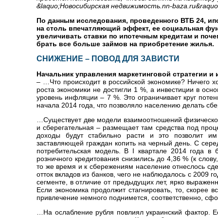
&laquo;Новосибирская недвижимость.nn-baza.ru&raquo
По данным исследования, проведенного ВТБ 24, ип
на столь впечатляющий эффект, ее социальная функ
увеличивать ставки по ипотечным кредитам и поч
брать все больше займов на приобретение жилья.
СНИЖЕНИЕ – ПОВОД ДЛЯ ЗАВИСТИ
Начальник управления маркетинговой стратегии и 
– …Что происходит в российской экономике? Ничего хо
роста экономики не достигли 1 %, а инвестиции в осно
уровень инфляции – 7 %. Это ограничивает круг поте
начала 2014 года, что позволяло населению делать сбе
…Существует две модели взаимоотношений физического
и сберегательная – размещает там средства под проц
доходы будут стабильно расти и это позволит им
заставляющей граждан копить на черный день. С сере
потребительская модель. В I квартале 2014 года в 
розничного кредитования снизились до 4,36 % (к слову
то же время и к сбережениям население отнеслось сде
отток вкладов из банков, чего не наблюдалось с 2009 г
сегменте, в отличие от предыдущих лет, ярко выражен
Если экономика продолжит стагнировать, то, скорее вс
привлечение немного поднимется, соответственно, сф
…На ослабление рубля повлиял украинский фактор. Е