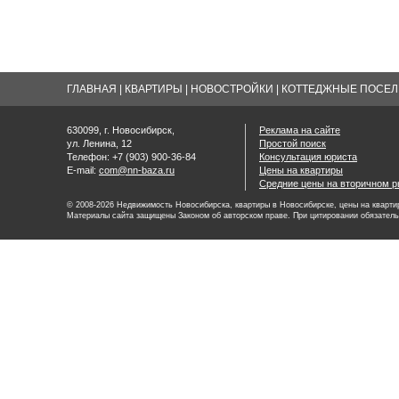
ГЛАВНАЯ
|
КВАРТИРЫ
|
НОВОСТРОЙКИ
|
КОТТЕДЖНЫЕ ПОСЕЛК
630099, г. Новосибирск,
Реклама на сайте
ул. Ленина, 12
Простой поиск
Телефон: +7 (903) 900-36-84
Консультация юриста
E-mail:
com@nn-baza.ru
Цены на квартиры
Средние цены на вторичном р
© 2008-2026 Недвижимость Новосибирска, квартиры в Новосибирске, цены на квартир
Материалы сайта защищены Законом об авторском праве. При цитировании обязатель