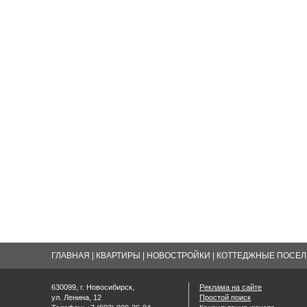
ГЛАВНАЯ
|
КВАРТИРЫ
|
НОВОСТРОЙКИ
|
КОТТЕДЖНЫЕ ПОСЕЛК
630099, г. Новосибирск,
Реклама на сайте
ул. Ленина, 12
Простой поиск