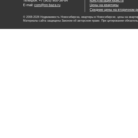
Телефон: +7 (903) 900-36-84
Консультация юриста
E-mail:
com@nn-baza.ru
Цены на квартиры
Средние цены на вторичном р
© 2008-2026 Недвижимость Новосибирска, квартиры в Новосибирске, цены на квартир
Материалы сайта защищены Законом об авторском праве. При цитировании обязатель