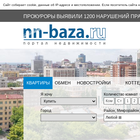
Сайт собирает cookie, данные об IP-адресе и местоположении. Если посетитель сайта н
ПРОКУРОРЫ ВЫЯВИЛИ 1200 НАРУШЕНИЙ ПР
КВАРТИРЫ
ОБМЕН
НОВОСТРОЙКИ
КОТТЕ
Я хочу
Количество комнат
Ком
Ст
1
2
Город
Район, Микрорайон
Любой
⊞