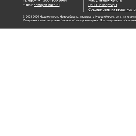
Телефон: +7 (903) 900-36-84
Консультация юриста
E-mail:
com@nn-baza.ru
Цены на квартиры
Средние цены на вторичном р
© 2008-2026 Недвижимость Новосибирска, квартиры в Новосибирске, цены на квартир
Материалы сайта защищены Законом об авторском праве. При цитировании обязатель