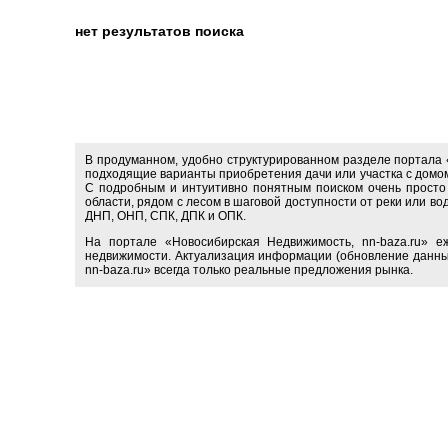
нет результатов поиска
В продуманном, удобно структурированном разделе портала 
подходящие варианты приобретения дачи или участка с домом
С подробным и интуитивно понятным поиском очень просто п
области, рядом с лесом в шаговой доступности от реки или во
ДНП, ОНП, СПК, ДПК и ОПК.
На портале «Новосибирская Недвижимость, nn-baza.ru» е
недвижимости. Актуализация информации (обновление данных
nn-baza.ru» всегда только реальные предложения рынка.