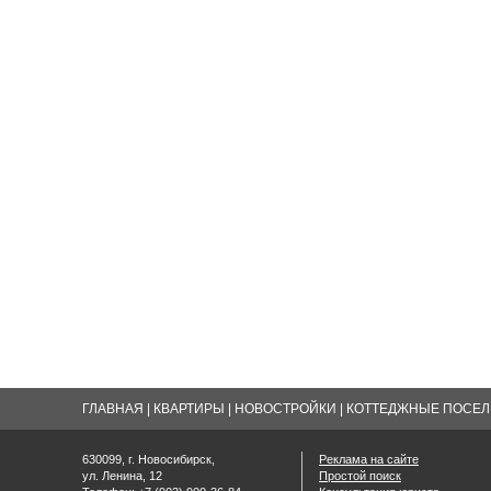
ГЛАВНАЯ
|
КВАРТИРЫ
|
НОВОСТРОЙКИ
|
КОТТЕДЖНЫЕ ПОСЕЛК
630099, г. Новосибирск,
Реклама на сайте
ул. Ленина, 12
Простой поиск