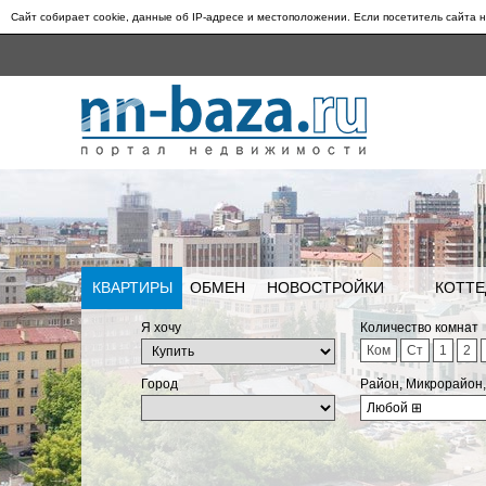
Сайт собирает cookie, данные об IP-адресе и местоположении. Если посетитель сайта н
КВАРТИРЫ
ОБМЕН
НОВОСТРОЙКИ
КОТТЕ
Я хочу
Количество комнат
Ком
Ст
1
2
Город
Район, Микрорайон
Любой
⊞