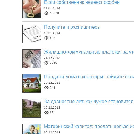
Если собственник недееспособен
21.01.2014
13870
Получите и распишитесь
13.01.2014
803
Жилищно-коммунальные платежи: за что
24.12.2013
3350
Продажа дома и квартиры: найдите отл
20.12.2013
748
За давностью лет: как чужое становитс
16.12.2013
811
Материнский капитал: продать нельзя и
09.12.2013