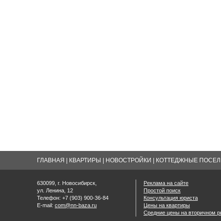
ГЛАВНАЯ
|
КВАРТИРЫ
|
НОВОСТРОЙКИ
|
КОТТЕДЖНЫЕ ПОСЕЛК
630099, г. Новосибирск,
Реклама на сайте
ул. Ленина, 12
Простой поиск
Телефон: +7 (903) 900-36-84
Консультация юриста
E-mail:
com@nn-baza.ru
Цены на квартиры
Средние цены на вторичном р