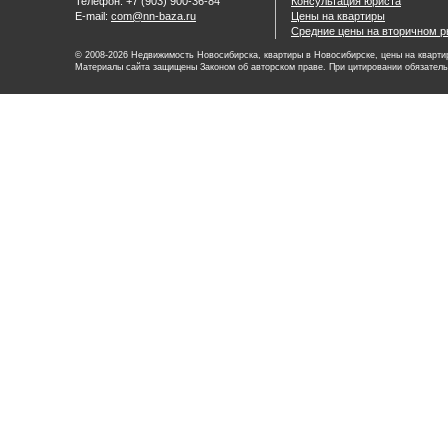
Телефон: +7 (903) 900-36-84
Консультация юриста
E-mail:
com@nn-baza.ru
Цены на квартиры
Средние цены на вторичном р
© 2008-2026 Недвижимость Новосибирска, квартиры в Новосибирске, цены на квартир
Материалы сайта защищены Законом об авторском праве. При цитировании обязатель