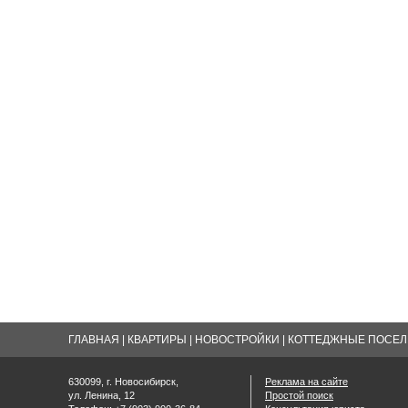
ГЛАВНАЯ
|
КВАРТИРЫ
|
НОВОСТРОЙКИ
|
КОТТЕДЖНЫЕ ПОСЕЛК
630099, г. Новосибирск,
Реклама на сайте
ул. Ленина, 12
Простой поиск