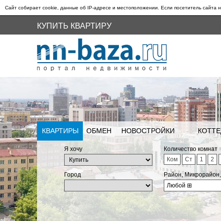
Сайт собирает cookie, данные об IP-адресе и местоположении. Если посетитель сайта н
КУПИТЬ КВАРТИРУ
КВАРТИРЫ
ОБМЕН
НОВОСТРОЙКИ
КОТТЕ
Я хочу
Количество комнат
Ком
Ст
1
2
Город
Район, Микрорайон
Любой
⊞